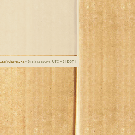
Usuń ciasteczka
• Strefa czasowa: UTC + 1 [
DST
]