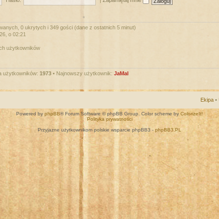
Hasło:
|
Zapamiętaj mnie
wanych, 0 ukrytych i 349 gości (dane z ostatnich 5 minut)
026, o 02:21
ych użytkowników
a użytkowników:
1973
• Najnowszy użytkownik:
JaMal
Ekipa
•
Powered by
phpBB
® Forum Software © phpBB Group. Color scheme by
ColorizeIt!
Polityka prywatności
Przyjazne użytkownikom polskie wsparcie phpBB3 -
phpBB3.PL