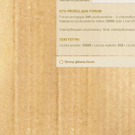
Nazwa użytkownika:
KTO PRZEGLĄDA FORUM
Forum przegląda
349
użytkowników :: 0 zidentyfiko
Najwięcej użytkowników online (
3099
) było 1 kwi 2
Zidentyfikowani użytkownicy: Brak zidentyfikowan
STATYSTYKI
Liczba postów:
33565
• Liczba wątków:
818
• Liczb
Strona główna forum