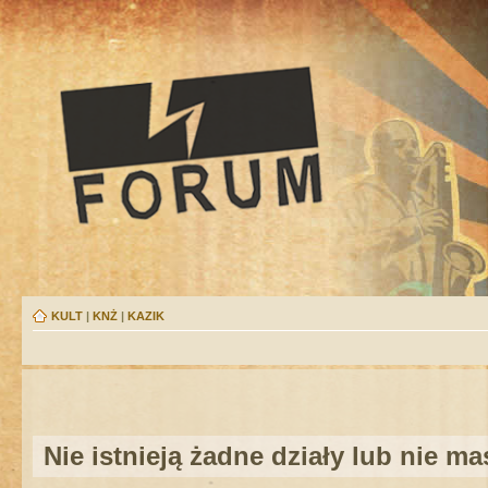
KULT
|
KNŻ
|
KAZIK
Nie istnieją żadne działy lub nie m