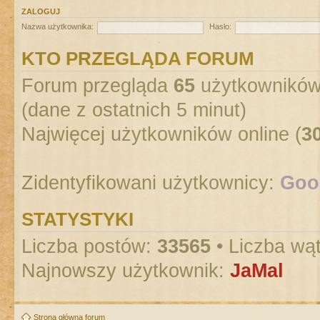
ZALOGUJ
Nazwa użytkownika:
Hasło:
KTO PRZEGLĄDA FORUM
Forum przegląda
65
użytkowników :
(dane z ostatnich 5 minut)
Najwięcej użytkowników online (
3
Zidentyfikowani użytkownicy:
Goog
STATYSTYKI
Liczba postów:
33565
• Liczba wą
Najnowszy użytkownik:
JaMal
Strona główna forum