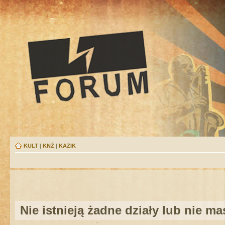
KULT
|
KNŻ
|
KAZIK
Nie istnieją żadne działy lub nie m