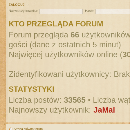
ZALOGUJ
Nazwa użytkownika:
Hasło:
KTO PRZEGLĄDA FORUM
Forum przegląda
66
użytkowników :
gości (dane z ostatnich 5 minut)
Najwięcej użytkowników online (
3
Zidentyfikowani użytkownicy: Bra
STATYSTYKI
Liczba postów:
33565
• Liczba wą
Najnowszy użytkownik:
JaMal
Strona główna forum