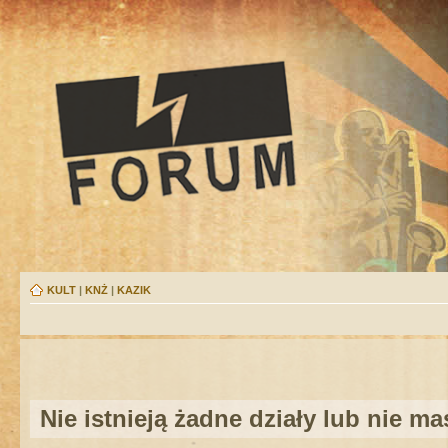
KULT
|
KNŻ
|
KAZIK
Nie istnieją żadne działy lub nie m