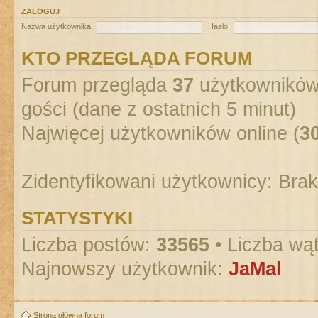
ZALOGUJ
Nazwa użytkownika:
Hasło:
KTO PRZEGLĄDA FORUM
Forum przegląda
37
użytkowników :
gości (dane z ostatnich 5 minut)
Najwięcej użytkowników online (
3
Zidentyfikowani użytkownicy: Bra
STATYSTYKI
Liczba postów:
33565
• Liczba wą
Najnowszy użytkownik:
JaMal
Strona główna forum