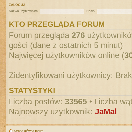
ZALOGUJ
Nazwa użytkownika:
Hasło:
KTO PRZEGLĄDA FORUM
Forum przegląda
276
użytkowników
gości (dane z ostatnich 5 minut)
Najwięcej użytkowników online (
3
Zidentyfikowani użytkownicy: Bra
STATYSTYKI
Liczba postów:
33565
• Liczba wą
Najnowszy użytkownik:
JaMal
Strona główna forum