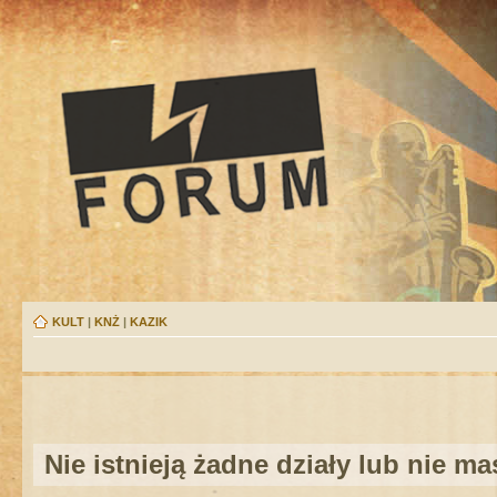
KULT
|
KNŻ
|
KAZIK
Nie istnieją żadne działy lub nie m