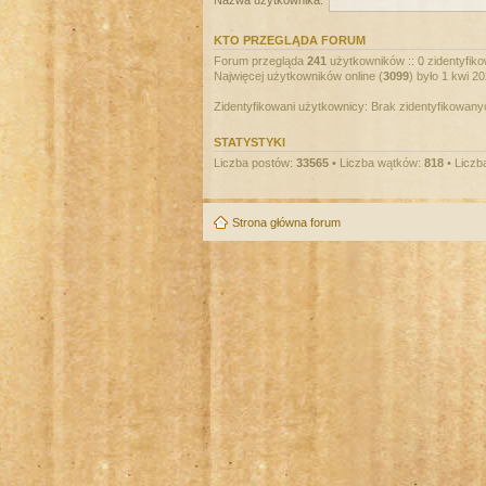
Nazwa użytkownika:
KTO PRZEGLĄDA FORUM
Forum przegląda
241
użytkowników :: 0 zidentyfiko
Najwięcej użytkowników online (
3099
) było 1 kwi 2
Zidentyfikowani użytkownicy: Brak zidentyfikowan
STATYSTYKI
Liczba postów:
33565
• Liczba wątków:
818
• Liczb
Strona główna forum