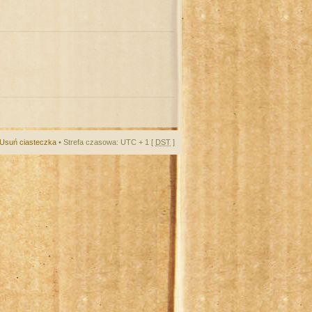
Usuń ciasteczka
• Strefa czasowa: UTC + 1 [
DST
]