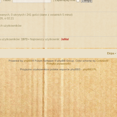
Hasło:
|
Zapamiętaj mnie
wanych, 0 ukrytych i 241 gości (dane z ostatnich 5 minut)
026, o 02:21
ych użytkowników
a użytkowników:
1973
• Najnowszy użytkownik:
JaMal
Ekipa
•
Powered by
phpBB
® Forum Software © phpBB Group. Color scheme by
ColorizeIt!
Polityka prywatności
Przyjazne użytkownikom polskie wsparcie phpBB3 -
phpBB3.PL