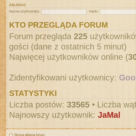
ZALOGUJ
Nazwa użytkownika:
Hasło:
KTO PRZEGLĄDA FORUM
Forum przegląda
225
użytkowników
gości (dane z ostatnich 5 minut)
Najwięcej użytkowników online (
3
Zidentyfikowani użytkownicy:
Goog
STATYSTYKI
Liczba postów:
33565
• Liczba wą
Najnowszy użytkownik:
JaMal
Strona główna forum