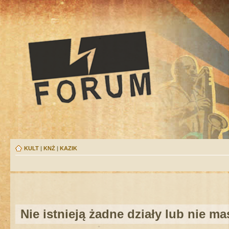
KULT
|
KNŻ
|
KAZIK
Nie istnieją żadne działy lub nie m