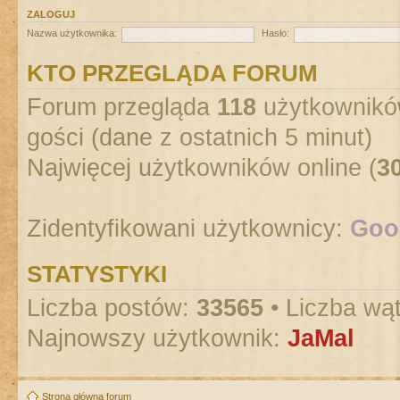
ZALOGUJ
Nazwa użytkownika:
Hasło:
KTO PRZEGLĄDA FORUM
Forum przegląda
118
użytkowników
gości (dane z ostatnich 5 minut)
Najwięcej użytkowników online (
3
Zidentyfikowani użytkownicy:
Goog
STATYSTYKI
Liczba postów:
33565
• Liczba wą
Najnowszy użytkownik:
JaMal
Strona główna forum