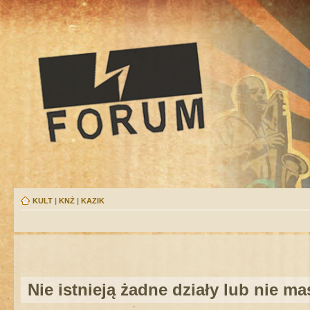
KULT
|
KNŻ
|
KAZIK
Nie istnieją żadne działy lub nie m