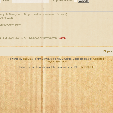
Hasło:
|
Zapamiętaj mnie
nych, 0 ukrytych i 63 gości (dane z ostatnich 5 minut)
026, o 02:21
ych użytkowników
a użytkowników:
1973
• Najnowszy użytkownik:
JaMal
Ekipa
•
Powered by
phpBB
® Forum Software © phpBB Group. Color scheme by
ColorizeIt!
Polityka prywatności
Przyjazne użytkownikom polskie wsparcie phpBB3 -
phpBB3.PL