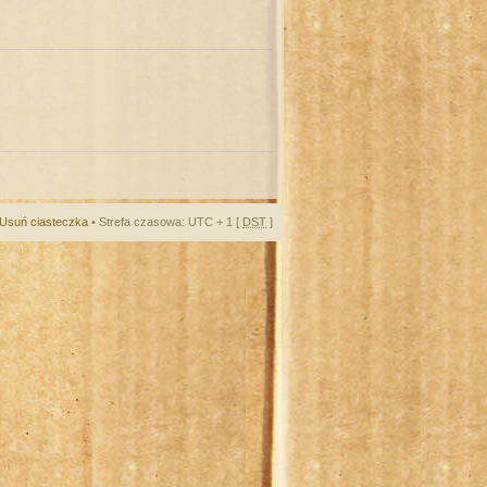
Usuń ciasteczka
• Strefa czasowa: UTC + 1 [
DST
]