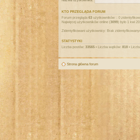
Nazwa użytkownika:
KTO PRZEGLĄDA FORUM
Forum przegląda
63
użytkowników :: 0 zidentyfikowa
Najwięcej użytkowników online (
3099
) było 1 kwi 2
Zidentyfikowani użytkownicy: Brak zidentyfikowan
STATYSTYKI
Liczba postów:
33565
• Liczba wątków:
818
• Liczb
Strona główna forum