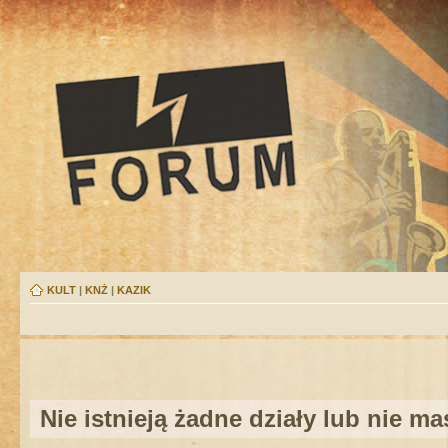
KULT
|
KNŻ
|
KAZIK
Nie istnieją żadne działy lub nie m