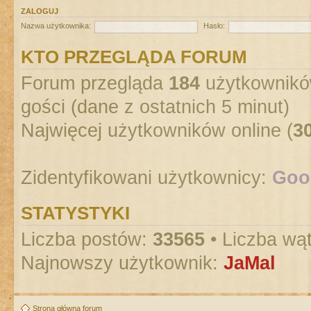
ZALOGUJ
Nazwa użytkownika:
Hasło:
KTO PRZEGLĄDA FORUM
Forum przegląda
184
użytkowników
gości (dane z ostatnich 5 minut)
Najwięcej użytkowników online (
3
Zidentyfikowani użytkownicy:
Goog
STATYSTYKI
Liczba postów:
33565
• Liczba wą
Najnowszy użytkownik:
JaMal
Strona główna forum