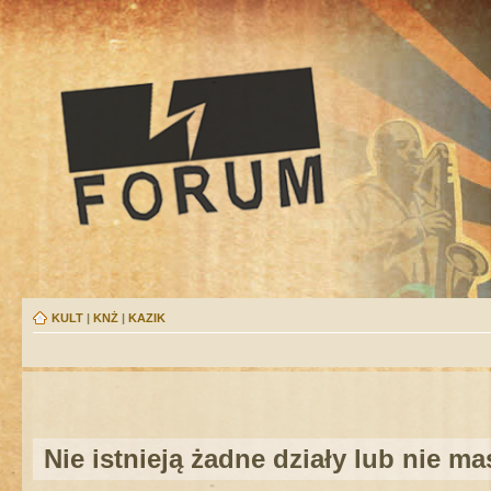
KULT
|
KNŻ
|
KAZIK
Nie istnieją żadne działy lub nie m