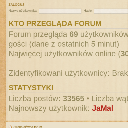
ZALOGUJ
Nazwa użytkownika:
Hasło:
KTO PRZEGLĄDA FORUM
Forum przegląda
69
użytkowników :
gości (dane z ostatnich 5 minut)
Najwięcej użytkowników online (
3
Zidentyfikowani użytkownicy: Bra
STATYSTYKI
Liczba postów:
33565
• Liczba wą
Najnowszy użytkownik:
JaMal
Strona główna forum