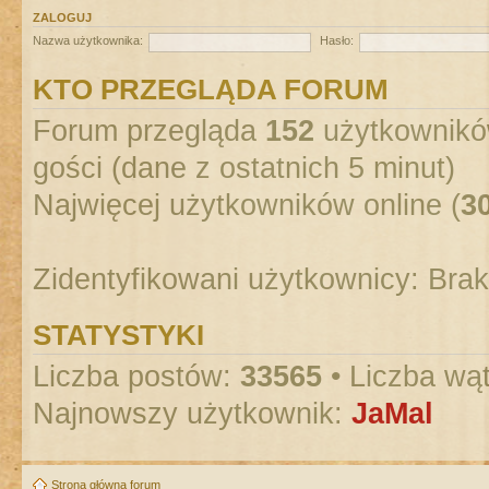
ZALOGUJ
Nazwa użytkownika:
Hasło:
KTO PRZEGLĄDA FORUM
Forum przegląda
152
użytkowników
gości (dane z ostatnich 5 minut)
Najwięcej użytkowników online (
3
Zidentyfikowani użytkownicy: Bra
STATYSTYKI
Liczba postów:
33565
• Liczba wą
Najnowszy użytkownik:
JaMal
Strona główna forum