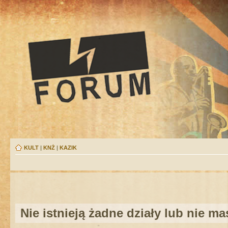
KULT
|
KNŻ
|
KAZIK
Nie istnieją żadne działy lub nie m