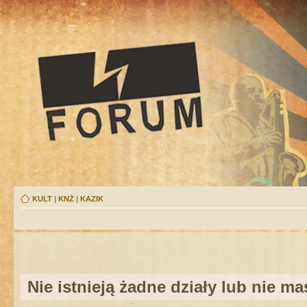
KULT
|
KNŻ
|
KAZIK
Nie istnieją żadne działy lub nie m