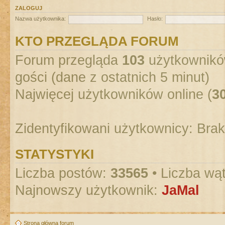
ZALOGUJ
Nazwa użytkownika:
Hasło:
KTO PRZEGLĄDA FORUM
Forum przegląda
103
użytkowników
gości (dane z ostatnich 5 minut)
Najwięcej użytkowników online (
3
Zidentyfikowani użytkownicy: Bra
STATYSTYKI
Liczba postów:
33565
• Liczba wą
Najnowszy użytkownik:
JaMal
Strona główna forum