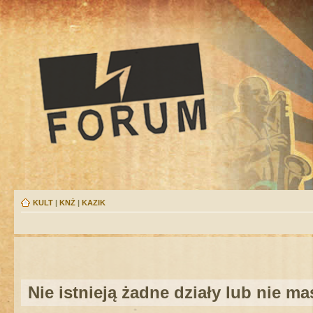
KULT
|
KNŻ
|
KAZIK
Nie istnieją żadne działy lub nie m