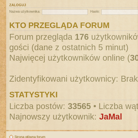
ZALOGUJ
Nazwa użytkownika:
Hasło:
KTO PRZEGLĄDA FORUM
Forum przegląda
176
użytkowników
gości (dane z ostatnich 5 minut)
Najwięcej użytkowników online (
3
Zidentyfikowani użytkownicy: Bra
STATYSTYKI
Liczba postów:
33565
• Liczba wą
Najnowszy użytkownik:
JaMal
Strona główna forum