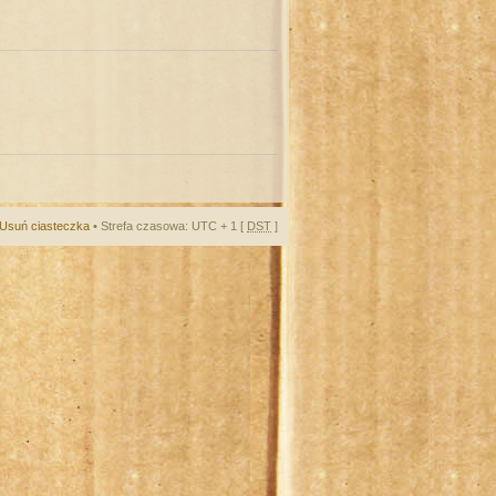
Usuń ciasteczka
• Strefa czasowa: UTC + 1 [
DST
]