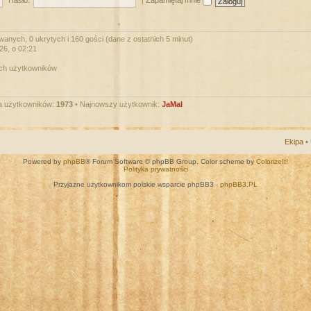
Hasło:
|
Zapamiętaj mnie
wanych, 0 ukrytych i 160 gości (dane z ostatnich 5 minut)
026, o 02:21
ych użytkowników
a użytkowników:
1973
• Najnowszy użytkownik:
JaMal
Ekipa
•
Powered by
phpBB
® Forum Software © phpBB Group. Color scheme by
ColorizeIt!
Polityka prywatności
Przyjazne użytkownikom polskie wsparcie phpBB3 -
phpBB3.PL