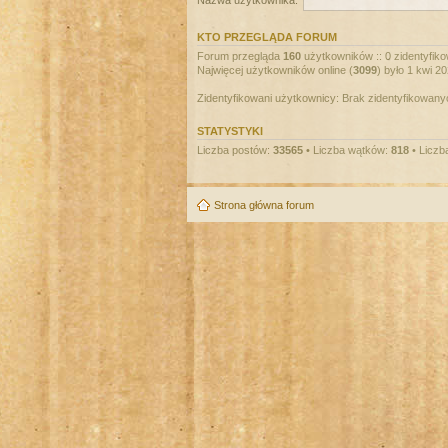
Nazwa użytkownika:
KTO PRZEGLĄDA FORUM
Forum przegląda
160
użytkowników :: 0 zidentyfiko
Najwięcej użytkowników online (
3099
) było 1 kwi 2
Zidentyfikowani użytkownicy: Brak zidentyfikowan
STATYSTYKI
Liczba postów:
33565
• Liczba wątków:
818
• Liczb
Strona główna forum