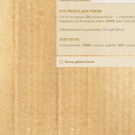
Nazwa użytkownika:
KTO PRZEGLĄDA FORUM
Forum przegląda
193
użytkowników :: 1 zidentyfiko
Najwięcej użytkowników online (
3099
) było 1 kwi 2
Zidentyfikowani użytkownicy:
Google [Bot]
STATYSTYKI
Liczba postów:
33565
• Liczba wątków:
818
• Liczb
Strona główna forum