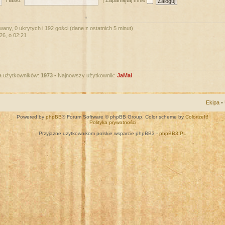
Hasło:
|
Zapamiętaj mnie
wany, 0 ukrytych i 192 gości (dane z ostatnich 5 minut)
026, o 02:21
a użytkowników:
1973
• Najnowszy użytkownik:
JaMal
Ekipa
•
Powered by
phpBB
® Forum Software © phpBB Group. Color scheme by
ColorizeIt!
Polityka prywatności
Przyjazne użytkownikom polskie wsparcie phpBB3 -
phpBB3.PL