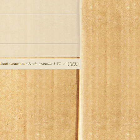
Usuń ciasteczka
• Strefa czasowa: UTC + 1 [
DST
]