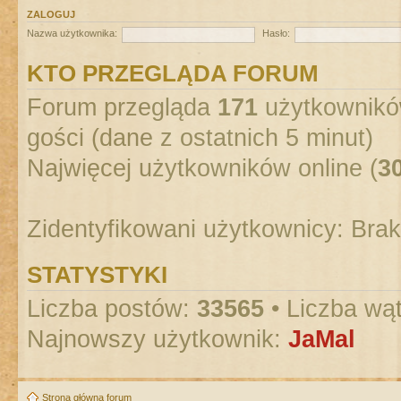
ZALOGUJ
Nazwa użytkownika:
Hasło:
KTO PRZEGLĄDA FORUM
Forum przegląda
171
użytkowników
gości (dane z ostatnich 5 minut)
Najwięcej użytkowników online (
3
Zidentyfikowani użytkownicy: Bra
STATYSTYKI
Liczba postów:
33565
• Liczba wą
Najnowszy użytkownik:
JaMal
Strona główna forum