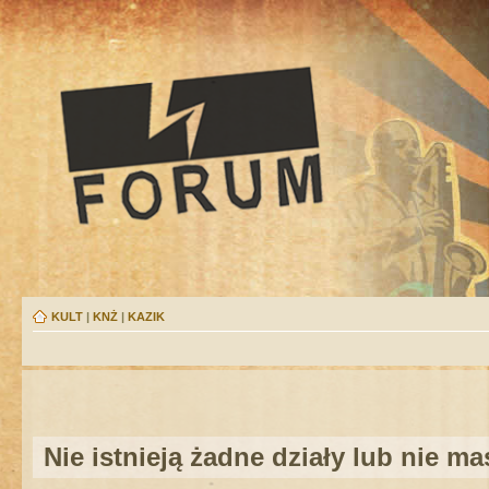
KULT
|
KNŻ
|
KAZIK
Nie istnieją żadne działy lub nie m