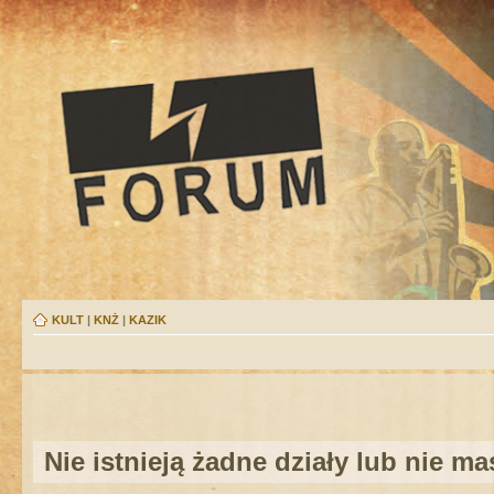
KULT
|
KNŻ
|
KAZIK
Nie istnieją żadne działy lub nie m