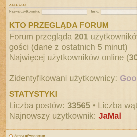
ZALOGUJ
Nazwa użytkownika:
Hasło:
KTO PRZEGLĄDA FORUM
Forum przegląda
201
użytkowników
gości (dane z ostatnich 5 minut)
Najwięcej użytkowników online (
3
Zidentyfikowani użytkownicy:
Goog
STATYSTYKI
Liczba postów:
33565
• Liczba wą
Najnowszy użytkownik:
JaMal
Strona główna forum