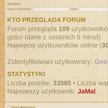
ZALOGUJ
Nazwa użytkownika:
Hasło:
KTO PRZEGLĄDA FORUM
Forum przegląda
109
użytkowników
gości (dane z ostatnich 5 minut)
Najwięcej użytkowników online (
3
Zidentyfikowani użytkownicy:
Goog
STATYSTYKI
Liczba postów:
33565
• Liczba wą
Najnowszy użytkownik:
JaMal
Strona główna forum