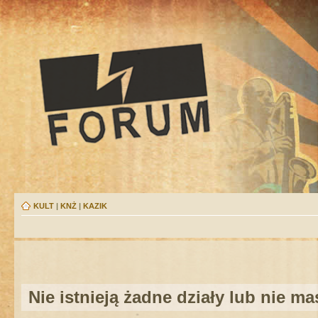
KULT
|
KNŻ
|
KAZIK
Nie istnieją żadne działy lub nie m