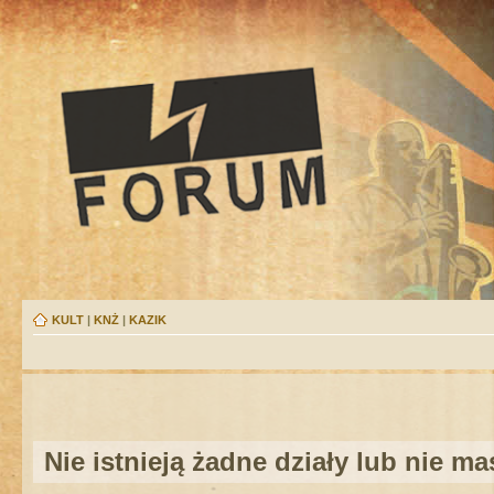
KULT
|
KNŻ
|
KAZIK
Nie istnieją żadne działy lub nie m