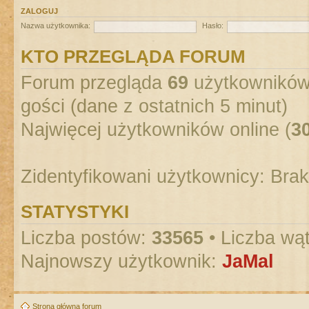
ZALOGUJ
Nazwa użytkownika:
Hasło:
KTO PRZEGLĄDA FORUM
Forum przegląda
69
użytkowników :
gości (dane z ostatnich 5 minut)
Najwięcej użytkowników online (
3
Zidentyfikowani użytkownicy: Bra
STATYSTYKI
Liczba postów:
33565
• Liczba wą
Najnowszy użytkownik:
JaMal
Strona główna forum