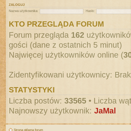
ZALOGUJ
Nazwa użytkownika:
Hasło:
KTO PRZEGLĄDA FORUM
Forum przegląda
162
użytkowników
gości (dane z ostatnich 5 minut)
Najwięcej użytkowników online (
3
Zidentyfikowani użytkownicy: Bra
STATYSTYKI
Liczba postów:
33565
• Liczba wą
Najnowszy użytkownik:
JaMal
Strona główna forum