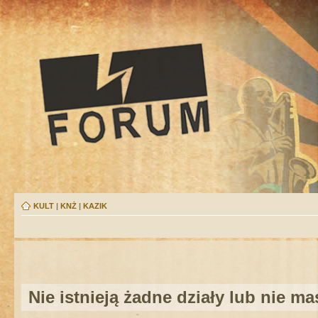
KULT
|
KNŻ
|
KAZIK
Nie istnieją żadne działy lub nie m