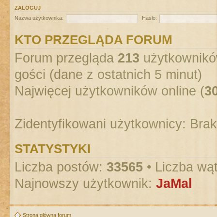
ZALOGUJ
Nazwa użytkownika:
Hasło:
KTO PRZEGLĄDA FORUM
Forum przegląda
213
użytkowników
gości (dane z ostatnich 5 minut)
Najwięcej użytkowników online (
3
Zidentyfikowani użytkownicy: Bra
STATYSTYKI
Liczba postów:
33565
• Liczba wą
Najnowszy użytkownik:
JaMal
Strona główna forum