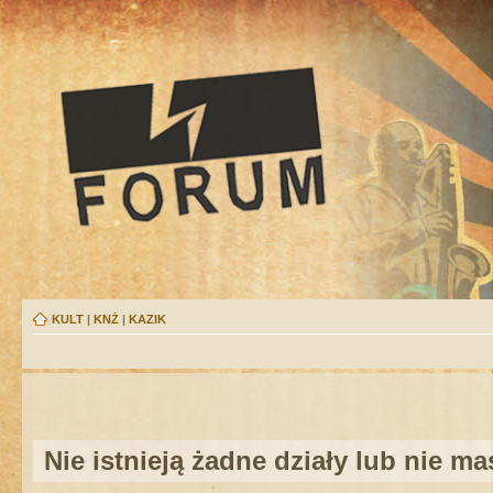
KULT
|
KNŻ
|
KAZIK
Nie istnieją żadne działy lub nie m