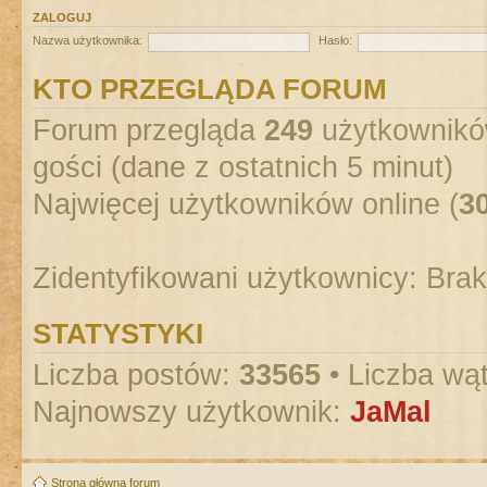
ZALOGUJ
Nazwa użytkownika:
Hasło:
KTO PRZEGLĄDA FORUM
Forum przegląda
249
użytkowników
gości (dane z ostatnich 5 minut)
Najwięcej użytkowników online (
3
Zidentyfikowani użytkownicy: Bra
STATYSTYKI
Liczba postów:
33565
• Liczba wą
Najnowszy użytkownik:
JaMal
Strona główna forum