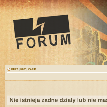
KULT
|
KNŻ
|
KAZIK
Nie istnieją żadne działy lub nie m