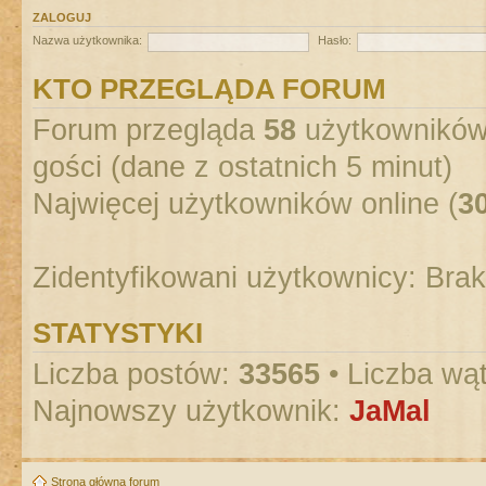
ZALOGUJ
Nazwa użytkownika:
Hasło:
KTO PRZEGLĄDA FORUM
Forum przegląda
58
użytkowników :
gości (dane z ostatnich 5 minut)
Najwięcej użytkowników online (
3
Zidentyfikowani użytkownicy: Bra
STATYSTYKI
Liczba postów:
33565
• Liczba wą
Najnowszy użytkownik:
JaMal
Strona główna forum