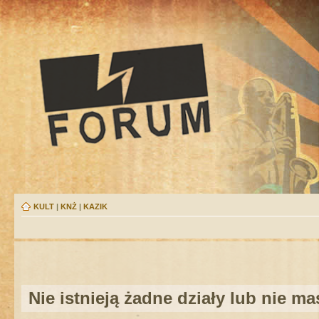
KULT
|
KNŻ
|
KAZIK
Nie istnieją żadne działy lub nie m