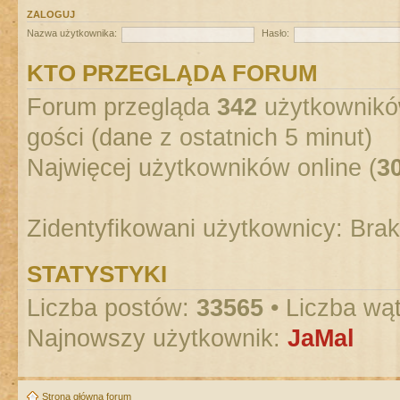
ZALOGUJ
Nazwa użytkownika:
Hasło:
KTO PRZEGLĄDA FORUM
Forum przegląda
342
użytkowników
gości (dane z ostatnich 5 minut)
Najwięcej użytkowników online (
3
Zidentyfikowani użytkownicy: Bra
STATYSTYKI
Liczba postów:
33565
• Liczba wą
Najnowszy użytkownik:
JaMal
Strona główna forum