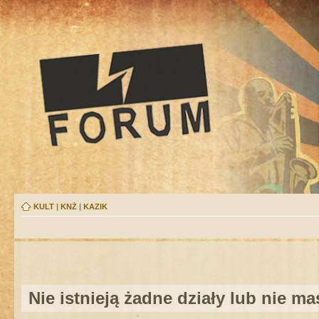
KULT
|
KNŻ
|
KAZIK
Nie istnieją żadne działy lub nie m