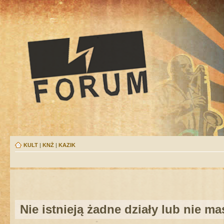
KULT
|
KNŻ
|
KAZIK
Nie istnieją żadne działy lub nie m