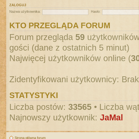
ZALOGUJ
Nazwa użytkownika:
Hasło:
KTO PRZEGLĄDA FORUM
Forum przegląda
59
użytkowników :
gości (dane z ostatnich 5 minut)
Najwięcej użytkowników online (
3
Zidentyfikowani użytkownicy: Bra
STATYSTYKI
Liczba postów:
33565
• Liczba wą
Najnowszy użytkownik:
JaMal
Strona główna forum