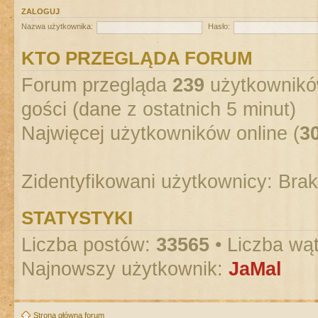
ZALOGUJ
Nazwa użytkownika:
Hasło:
KTO PRZEGLĄDA FORUM
Forum przegląda
239
użytkowników
gości (dane z ostatnich 5 minut)
Najwięcej użytkowników online (
3
Zidentyfikowani użytkownicy: Bra
STATYSTYKI
Liczba postów:
33565
• Liczba wą
Najnowszy użytkownik:
JaMal
Strona główna forum