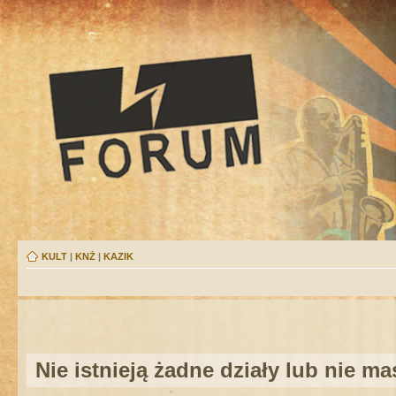
KULT
|
KNŻ
|
KAZIK
Nie istnieją żadne działy lub nie m