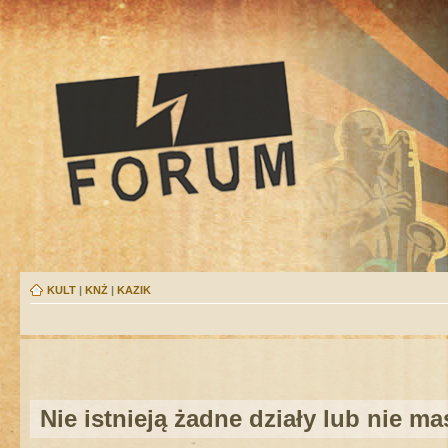
KULT
|
KNŻ
|
KAZIK
Nie istnieją żadne działy lub nie m