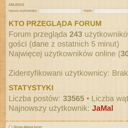
ZALOGUJ
Nazwa użytkownika:
Hasło:
KTO PRZEGLĄDA FORUM
Forum przegląda
243
użytkowników
gości (dane z ostatnich 5 minut)
Najwięcej użytkowników online (
3
Zidentyfikowani użytkownicy: Bra
STATYSTYKI
Liczba postów:
33565
• Liczba wą
Najnowszy użytkownik:
JaMal
Strona główna forum