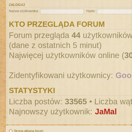
ZALOGUJ
Nazwa użytkownika:
Hasło:
KTO PRZEGLĄDA FORUM
Forum przegląda
44
użytkowników :
(dane z ostatnich 5 minut)
Najwięcej użytkowników online (
3
Zidentyfikowani użytkownicy:
Goog
STATYSTYKI
Liczba postów:
33565
• Liczba wą
Najnowszy użytkownik:
JaMal
Strona główna forum