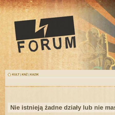
KULT
|
KNŻ
|
KAZIK
Nie istnieją żadne działy lub nie m