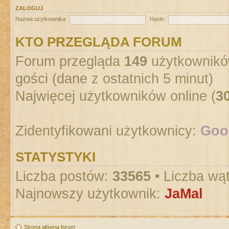
ZALOGUJ
Nazwa użytkownika:
Hasło:
KTO PRZEGLĄDA FORUM
Forum przegląda
149
użytkowników
gości (dane z ostatnich 5 minut)
Najwięcej użytkowników online (
3
Zidentyfikowani użytkownicy:
Goog
STATYSTYKI
Liczba postów:
33565
• Liczba wą
Najnowszy użytkownik:
JaMal
Strona główna forum