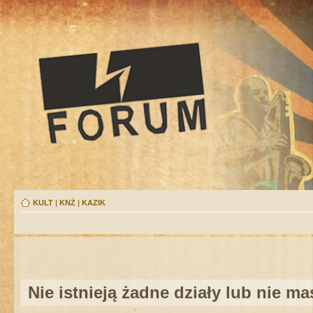
KULT
|
KNŻ
|
KAZIK
Nie istnieją żadne działy lub nie m