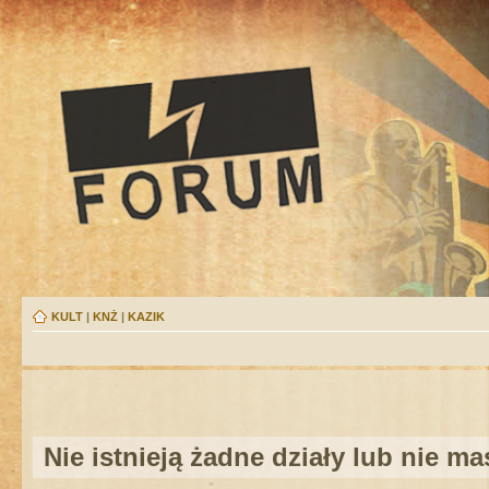
KULT
|
KNŻ
|
KAZIK
Nie istnieją żadne działy lub nie m