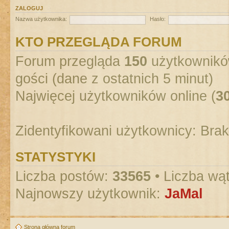
ZALOGUJ
Nazwa użytkownika:
Hasło:
KTO PRZEGLĄDA FORUM
Forum przegląda
150
użytkowników
gości (dane z ostatnich 5 minut)
Najwięcej użytkowników online (
3
Zidentyfikowani użytkownicy: Bra
STATYSTYKI
Liczba postów:
33565
• Liczba wą
Najnowszy użytkownik:
JaMal
Strona główna forum