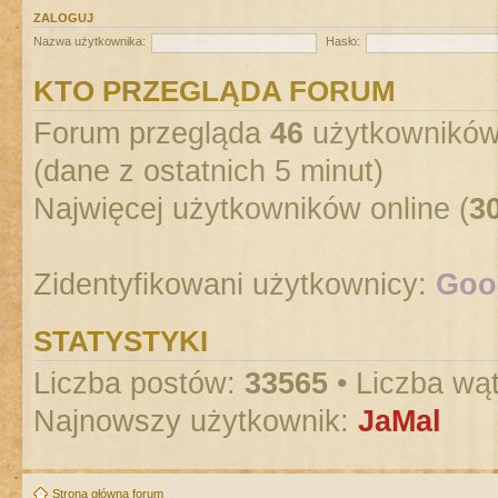
ZALOGUJ
Nazwa użytkownika:
Hasło:
KTO PRZEGLĄDA FORUM
Forum przegląda
46
użytkowników :
(dane z ostatnich 5 minut)
Najwięcej użytkowników online (
3
Zidentyfikowani użytkownicy:
Goog
STATYSTYKI
Liczba postów:
33565
• Liczba wą
Najnowszy użytkownik:
JaMal
Strona główna forum