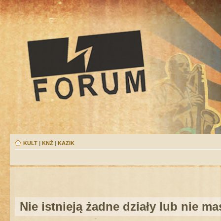
KULT
|
KNŻ
|
KAZIK
Nie istnieją żadne działy lub nie m