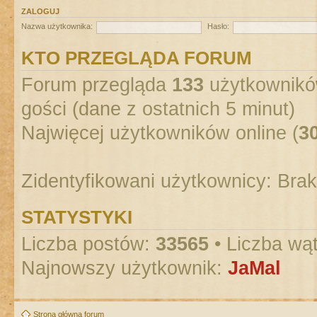
ZALOGUJ
Nazwa użytkownika:
Hasło:
KTO PRZEGLĄDA FORUM
Forum przegląda
133
użytkowników
gości (dane z ostatnich 5 minut)
Najwięcej użytkowników online (
3
Zidentyfikowani użytkownicy: Bra
STATYSTYKI
Liczba postów:
33565
• Liczba wą
Najnowszy użytkownik:
JaMal
Strona główna forum