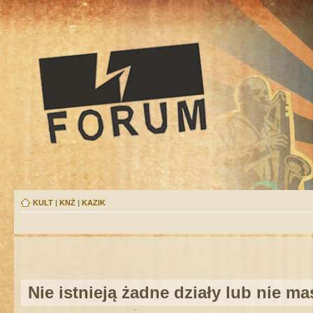
KULT
|
KNŻ
|
KAZIK
Nie istnieją żadne działy lub nie m