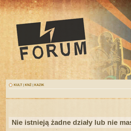
KULT
|
KNŻ
|
KAZIK
Nie istnieją żadne działy lub nie m