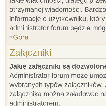
takie wiadomości, dlatego prze
otrzymanej wiadomości. Bardzo
informacje o użytkowniku, któ
administrator forum będzie móg
Góra
Załączniki
Jakie załączniki są dozwolo
Administrator forum może umoż
wybranych typów załączników. J
załącznika można załadować na 
administratorem.