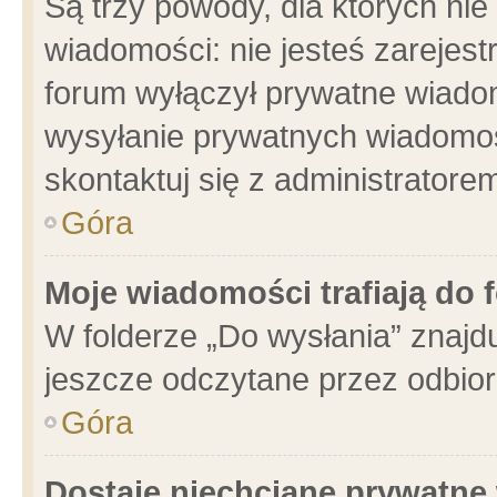
Są trzy powody, dla których n
wiadomości: nie jesteś zarejest
forum wyłączył prywatne wiadom
wysyłanie prywatnych wiadomości
skontaktuj się z administratore
Góra
Moje wiadomości trafiają do 
W folderze „Do wysłania” znajdu
jeszcze odczytane przez odbior
Góra
Dostaję niechciane prywatne