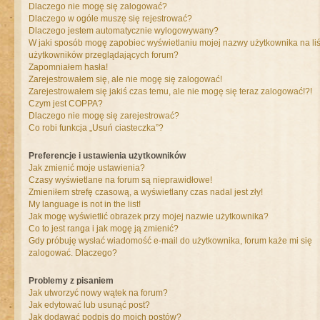
Dlaczego nie mogę się zalogować?
Dlaczego w ogóle muszę się rejestrować?
Dlaczego jestem automatycznie wylogowywany?
W jaki sposób mogę zapobiec wyświetlaniu mojej nazwy użytkownika na liś
użytkowników przeglądających forum?
Zapomniałem hasła!
Zarejestrowałem się, ale nie mogę się zalogować!
Zarejestrowałem się jakiś czas temu, ale nie mogę się teraz zalogować!?!
Czym jest COPPA?
Dlaczego nie mogę się zarejestrować?
Co robi funkcja „Usuń ciasteczka”?
Preferencje i ustawienia użytkowników
Jak zmienić moje ustawienia?
Czasy wyświetlane na forum są nieprawidłowe!
Zmieniłem strefę czasową, a wyświetlany czas nadal jest zły!
My language is not in the list!
Jak mogę wyświetlić obrazek przy mojej nazwie użytkownika?
Co to jest ranga i jak mogę ją zmienić?
Gdy próbuję wysłać wiadomość e-mail do użytkownika, forum każe mi się
zalogować. Dlaczego?
Problemy z pisaniem
Jak utworzyć nowy wątek na forum?
Jak edytować lub usunąć post?
Jak dodawać podpis do moich postów?