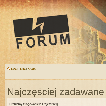
KULT
|
KNŻ
|
KAZIK
Najczęściej zadawane 
Problemy z logowaniem i rejestracją