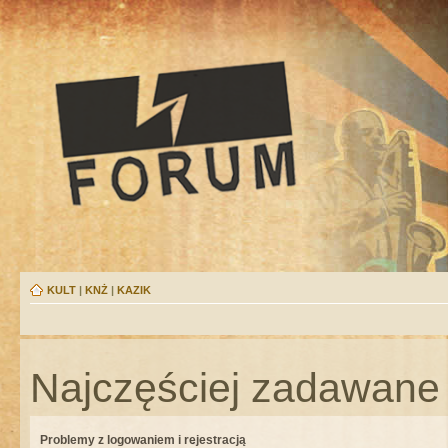
KULT
|
KNŻ
|
KAZIK
Najczęściej zadawane 
Problemy z logowaniem i rejestracją