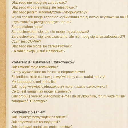
Dlaczego nie mogę się zalogować?
Dlaczego w ogóle muszę się rejestrować?
Dlaczego jestem automatycznie wylogowywany?
W jaki sposób mogę zapobiec wyświetlaniu mojej nazwy użytkownika na liś
użytkowników przeglądających forum?
Zapomniałem hasła!
Zarejestrowałem się, ale nie mogę się zalogować!
Zarejestrowałem się jakiś czas temu, ale nie mogę się teraz zalogować!?!
Czym jest COPPA?
Dlaczego nie mogę się zarejestrować?
Co robi funkcja „Usuń ciasteczka”?
Preferencje i ustawienia użytkowników
Jak zmienić moje ustawienia?
Czasy wyświetlane na forum są nieprawidłowe!
Zmieniłem strefę czasową, a wyświetlany czas nadal jest zły!
My language is not in the list!
Jak mogę wyświetlić obrazek przy mojej nazwie użytkownika?
Co to jest ranga i jak mogę ją zmienić?
Gdy próbuję wysłać wiadomość e-mail do użytkownika, forum każe mi się
zalogować. Dlaczego?
Problemy z pisaniem
Jak utworzyć nowy wątek na forum?
Jak edytować lub usunąć post?
Jak dodawać podpis do moich postów?