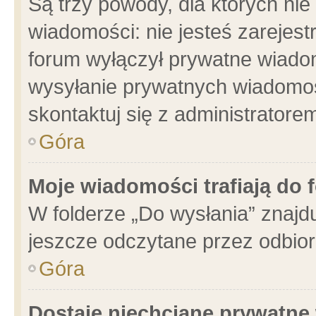
Są trzy powody, dla których n
wiadomości: nie jesteś zarejest
forum wyłączył prywatne wiadom
wysyłanie prywatnych wiadomości
skontaktuj się z administratore
Góra
Moje wiadomości trafiają do 
W folderze „Do wysłania” znajdu
jeszcze odczytane przez odbior
Góra
Dostaję niechciane prywatne