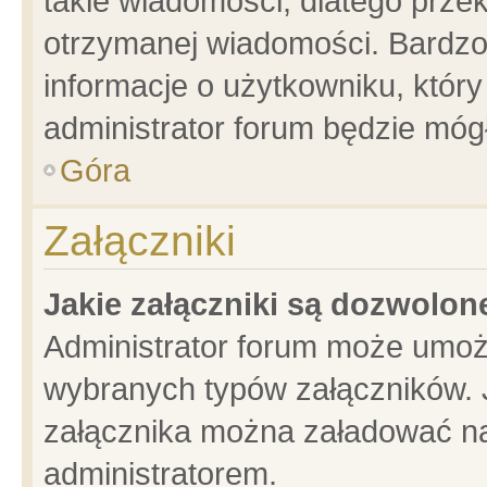
takie wiadomości, dlatego prze
otrzymanej wiadomości. Bardzo
informacje o użytkowniku, któ
administrator forum będzie móg
Góra
Załączniki
Jakie załączniki są dozwolo
Administrator forum może umoż
wybranych typów załączników. J
załącznika można załadować na 
administratorem.