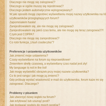
Dlaczego nie mogę się zalogować?
Dlaczego w ogóle muszę się rejestrować?
Dlaczego jestem automatycznie wylogowywany?
W jaki sposób mogę zapobiec wyświetlaniu mojej nazwy użytkownika na liś
użytkowników przeglądających forum?
Zapomniałem hasła!
Zarejestrowałem się, ale nie mogę się zalogować!
Zarejestrowałem się jakiś czas temu, ale nie mogę się teraz zalogować!?!
Czym jest COPPA?
Dlaczego nie mogę się zarejestrować?
Co robi funkcja „Usuń ciasteczka”?
Preferencje i ustawienia użytkowników
Jak zmienić moje ustawienia?
Czasy wyświetlane na forum są nieprawidłowe!
Zmieniłem strefę czasową, a wyświetlany czas nadal jest zły!
My language is not in the list!
Jak mogę wyświetlić obrazek przy mojej nazwie użytkownika?
Co to jest ranga i jak mogę ją zmienić?
Gdy próbuję wysłać wiadomość e-mail do użytkownika, forum każe mi się
zalogować. Dlaczego?
Problemy z pisaniem
Jak utworzyć nowy wątek na forum?
Jak edytować lub usunąć post?
Jak dodawać podpis do moich postów?