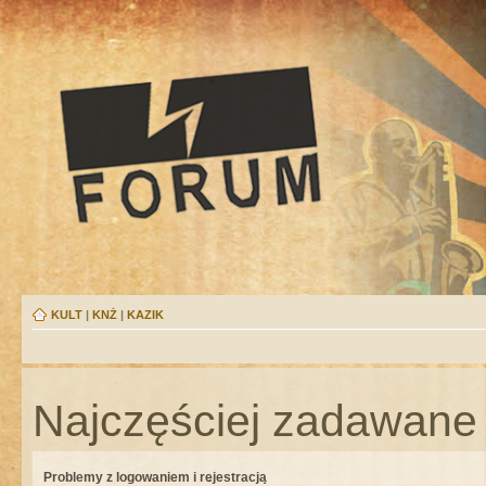
KULT
|
KNŻ
|
KAZIK
Najczęściej zadawane 
Problemy z logowaniem i rejestracją