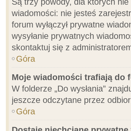
Są trzy powody, dla których n
wiadomości: nie jesteś zarejest
forum wyłączył prywatne wiadom
wysyłanie prywatnych wiadomości
skontaktuj się z administratore
Góra
Moje wiadomości trafiają do 
W folderze „Do wysłania” znajdu
jeszcze odczytane przez odbior
Góra
Dostaję niechciane prywatne