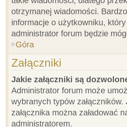
takie wiadomości, dlatego prze
otrzymanej wiadomości. Bardzo
informacje o użytkowniku, któ
administrator forum będzie móg
Góra
Załączniki
Jakie załączniki są dozwolo
Administrator forum może umoż
wybranych typów załączników. J
załącznika można załadować na 
administratorem.