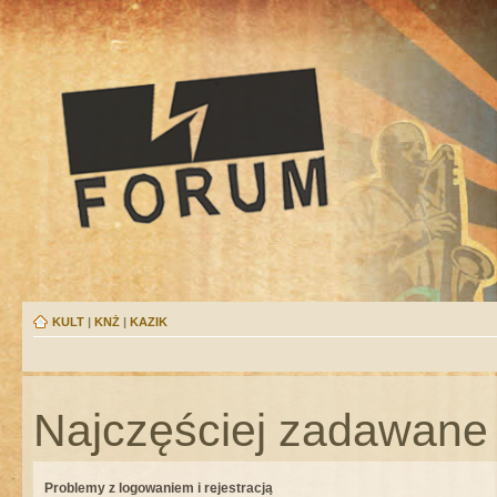
KULT
|
KNŻ
|
KAZIK
Najczęściej zadawane 
Problemy z logowaniem i rejestracją