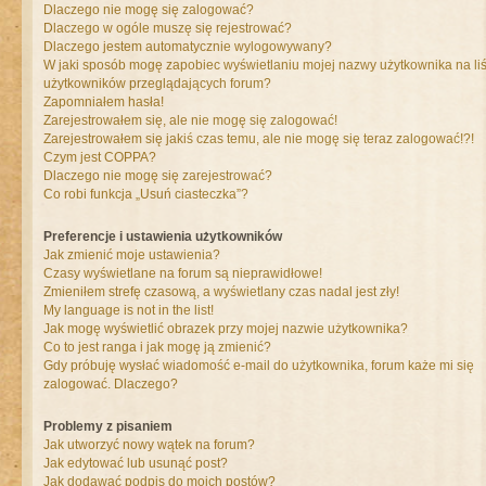
Dlaczego nie mogę się zalogować?
Dlaczego w ogóle muszę się rejestrować?
Dlaczego jestem automatycznie wylogowywany?
W jaki sposób mogę zapobiec wyświetlaniu mojej nazwy użytkownika na liś
użytkowników przeglądających forum?
Zapomniałem hasła!
Zarejestrowałem się, ale nie mogę się zalogować!
Zarejestrowałem się jakiś czas temu, ale nie mogę się teraz zalogować!?!
Czym jest COPPA?
Dlaczego nie mogę się zarejestrować?
Co robi funkcja „Usuń ciasteczka”?
Preferencje i ustawienia użytkowników
Jak zmienić moje ustawienia?
Czasy wyświetlane na forum są nieprawidłowe!
Zmieniłem strefę czasową, a wyświetlany czas nadal jest zły!
My language is not in the list!
Jak mogę wyświetlić obrazek przy mojej nazwie użytkownika?
Co to jest ranga i jak mogę ją zmienić?
Gdy próbuję wysłać wiadomość e-mail do użytkownika, forum każe mi się
zalogować. Dlaczego?
Problemy z pisaniem
Jak utworzyć nowy wątek na forum?
Jak edytować lub usunąć post?
Jak dodawać podpis do moich postów?