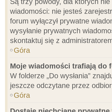
Są trzy powody, dla których n
wiadomości: nie jesteś zarejest
forum wyłączył prywatne wiadom
wysyłanie prywatnych wiadomości
skontaktuj się z administratore
Góra
Moje wiadomości trafiają do 
W folderze „Do wysłania” znajdu
jeszcze odczytane przez odbior
Góra
Dostaję niechciane prywatne