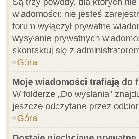
Są trzy powody, dla których n
wiadomości: nie jesteś zarejest
forum wyłączył prywatne wiadom
wysyłanie prywatnych wiadomości
skontaktuj się z administratore
Góra
Moje wiadomości trafiają do 
W folderze „Do wysłania” znajdu
jeszcze odczytane przez odbior
Góra
Dostaję niechciane prywatne