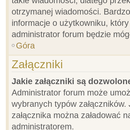
takie wiadomości, dlatego prze
otrzymanej wiadomości. Bardzo
informacje o użytkowniku, któ
administrator forum będzie móg
Góra
Załączniki
Jakie załączniki są dozwolo
Administrator forum może umoż
wybranych typów załączników. J
załącznika można załadować na 
administratorem.