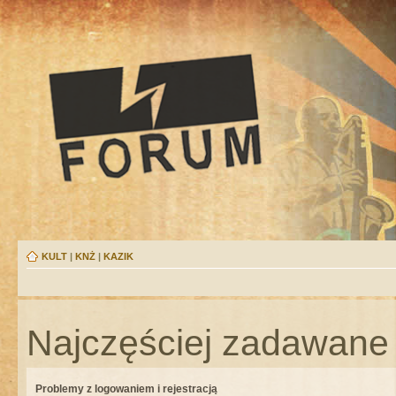
KULT
|
KNŻ
|
KAZIK
Najczęściej zadawane 
Problemy z logowaniem i rejestracją