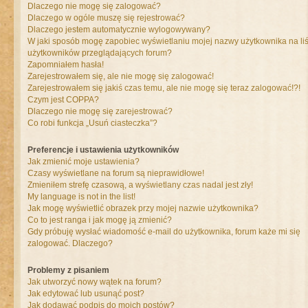
Dlaczego nie mogę się zalogować?
Dlaczego w ogóle muszę się rejestrować?
Dlaczego jestem automatycznie wylogowywany?
W jaki sposób mogę zapobiec wyświetlaniu mojej nazwy użytkownika na liś
użytkowników przeglądających forum?
Zapomniałem hasła!
Zarejestrowałem się, ale nie mogę się zalogować!
Zarejestrowałem się jakiś czas temu, ale nie mogę się teraz zalogować!?!
Czym jest COPPA?
Dlaczego nie mogę się zarejestrować?
Co robi funkcja „Usuń ciasteczka”?
Preferencje i ustawienia użytkowników
Jak zmienić moje ustawienia?
Czasy wyświetlane na forum są nieprawidłowe!
Zmieniłem strefę czasową, a wyświetlany czas nadal jest zły!
My language is not in the list!
Jak mogę wyświetlić obrazek przy mojej nazwie użytkownika?
Co to jest ranga i jak mogę ją zmienić?
Gdy próbuję wysłać wiadomość e-mail do użytkownika, forum każe mi się
zalogować. Dlaczego?
Problemy z pisaniem
Jak utworzyć nowy wątek na forum?
Jak edytować lub usunąć post?
Jak dodawać podpis do moich postów?