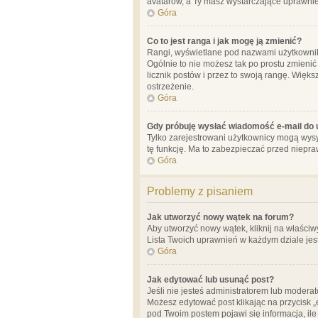
avatarów, a Ty masz wystarczające uprawnien
Góra
Co to jest ranga i jak mogę ją zmienić?
Rangi, wyświetlane pod nazwami użytkowników
Ogólnie to nie możesz tak po prostu zmienić
licznik postów i przez to swoją rangę. Więks
ostrzeżenie.
Góra
Gdy próbuję wysłać wiadomość e-mail do 
Tylko zarejestrowani użytkownicy mogą wysył
tę funkcję. Ma to zabezpieczać przed niep
Góra
Problemy z pisaniem
Jak utworzyć nowy wątek na forum?
Aby utworzyć nowy wątek, kliknij na właściw
Lista Twoich uprawnień w każdym dziale jes
Góra
Jak edytować lub usunąć post?
Jeśli nie jesteś administratorem lub moderat
Możesz edytować post klikając na przycisk „
pod Twoim postem pojawi się informacja, ile ra