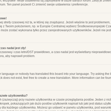
m, wszystkie Twoje ustawienia są zapisywane w bazie danych forum. Żeby je zmieni
orum. Ten panel pozwoli Ci zmienić swoje ustawienia i preferencje.
łowe!
j strefy czasowej niż ta, w której się znajdujesz. Jeżeli właśnie to jest probleme
się z Twoim położeniem, np. w Europie Centralnej wybierz Środkowoeuropejski C
, może zostać wykonana tylko przez zarejestrowanych użytkowników. Jeżeli nie jeste
zas nadal jest zły!
ę czasową i czas letni/DST prawidłowo, a czas nadal jest wyświetlany nieprawidłowo
ora, aby naprawił problem.
ur language or nobody has translated this board into your language. Try asking the bo
 does not exist, feel free to create a new translation. More information can be foun
nazwie użytkownika?
h (zazwyczaj) przy nazwie użytkownika w czasie przeglądania postów. Jeden z nic
ropek, pokazujących jak dużo postów użytkownik napisał lub jaki jest status użyt
alny dla każdego użytkownika. Możesz go ustawić w panelu użytkownika, pod warunki