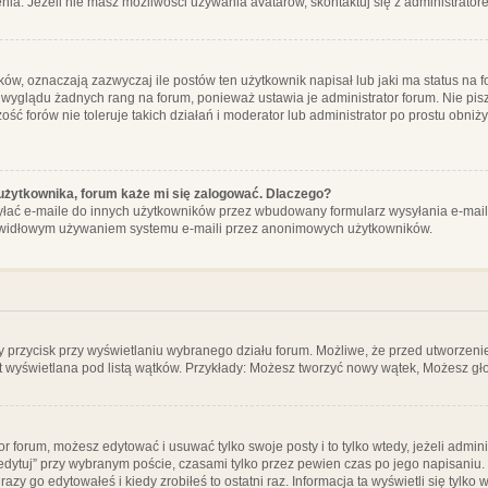
ia. Jeżeli nie masz możliwości używania avatarów, skontaktuj się z administrator
, oznaczają zazwyczaj ile postów ten użytkownik napisał lub jaki ma status na fo
 wyglądu żadnych rang na forum, ponieważ ustawia je administrator forum. Nie pisz
zość forów nie toleruje takich działań i moderator lub administrator po prostu obniż
użytkownika, forum każe mi się zalogować. Dlaczego?
ać e-maile do innych użytkowników przez wbudowany formularz wysyłania e-maili i t
rawidłowym używaniem systemu e-maili przez anonimowych użytkowników.
y przycisk przy wyświetlaniu wybranego działu forum. Możliwe, że przed utworzeni
t wyświetlana pod listą wątków. Przykłady: Możesz tworzyć nowy wątek, Możesz gło
or forum, możesz edytować i usuwać tylko swoje posty i to tylko wtedy, jeżeli admin
edytuj” przy wybranym poście, czasami tylko przez pewien czas po jego napisaniu. J
zy go edytowałeś i kiedy zrobiłeś to ostatni raz. Informacja ta wyświetli się tylko w