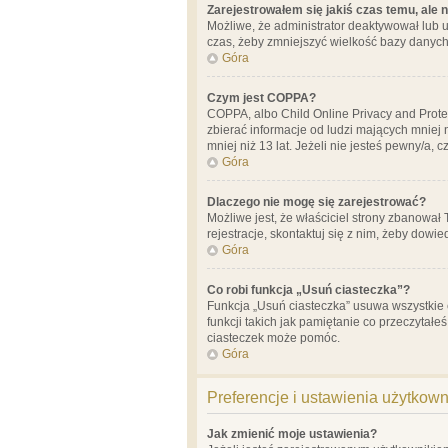
Zarejestrowałem się jakiś czas temu, ale 
Możliwe, że administrator deaktywował lub u
czas, żeby zmniejszyć wielkość bazy danych.
Góra
Czym jest COPPA?
COPPA, albo Child Online Privacy and Prote
zbierać informacje od ludzi mających mniej
mniej niż 13 lat. Jeżeli nie jesteś pewny/a,
Góra
Dlaczego nie mogę się zarejestrować?
Możliwe jest, że właściciel strony zbanował
rejestracje, skontaktuj się z nim, żeby dowie
Góra
Co robi funkcja „Usuń ciasteczka”?
Funkcja „Usuń ciasteczka” usuwa wszystkie 
funkcji takich jak pamiętanie co przeczytałe
ciasteczek może pomóc.
Góra
Preferencje i ustawienia użytkow
Jak zmienić moje ustawienia?