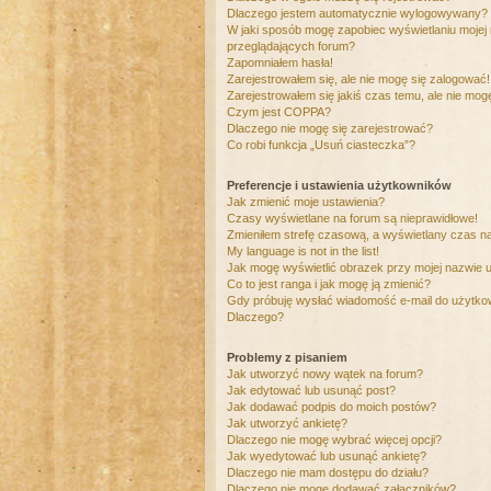
Dlaczego jestem automatycznie wylogowywany?
W jaki sposób mogę zapobiec wyświetlaniu mojej
przeglądających forum?
Zapomniałem hasła!
Zarejestrowałem się, ale nie mogę się zalogować!
Zarejestrowałem się jakiś czas temu, ale nie mog
Czym jest COPPA?
Dlaczego nie mogę się zarejestrować?
Co robi funkcja „Usuń ciasteczka”?
Preferencje i ustawienia użytkowników
Jak zmienić moje ustawienia?
Czasy wyświetlane na forum są nieprawidłowe!
Zmieniłem strefę czasową, a wyświetlany czas nad
My language is not in the list!
Jak mogę wyświetlić obrazek przy mojej nazwie 
Co to jest ranga i jak mogę ją zmienić?
Gdy próbuję wysłać wiadomość e-mail do użytkow
Dlaczego?
Problemy z pisaniem
Jak utworzyć nowy wątek na forum?
Jak edytować lub usunąć post?
Jak dodawać podpis do moich postów?
Jak utworzyć ankietę?
Dlaczego nie mogę wybrać więcej opcji?
Jak wyedytować lub usunąć ankietę?
Dlaczego nie mam dostępu do działu?
Dlaczego nie mogę dodawać załączników?