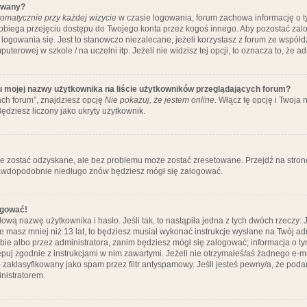
ywany?
omatycznie przy każdej wizycie
w czasie logowania, forum zachowa informację o ty
pobiega przejęciu dostępu do Twojego konta przez kogoś innego. Aby pozostać za
logowania się. Jest to stanowczo niezalecane, jeżeli korzystasz z forum ze współ
uterowej w szkole / na uczelni itp. Jeżeli nie widzisz tej opcji, to oznacza to, że a
u mojej nazwy użytkownika na liście użytkowników przeglądających forum?
ch forum”, znajdziesz opcję
Nie pokazuj, że jestem online
. Włącz tę opcję i Twoja
ędziesz liczony jako ukryty użytkownik.
e zostać odzyskane, ale bez problemu może zostać zresetowane. Przejdź na stronę 
prawdopodobnie niedługo znów będziesz mógł się zalogować.
ogować!
ową nazwę użytkownika i hasło. Jeśli tak, to nastąpiła jedna z tych dwóch rzeczy: 
że masz mniej niż 13 lat, to będziesz musiał wykonać instrukcje wysłane na Twój ad
ie albo przez administratora, zanim będziesz mógł się zalogować; informacja o tym
tępuj zgodnie z instrukcjami w nim zawartymi. Jeżeli nie otrzymałeś/aś żadnego e
 zaklasyfikowany jako spam przez filtr antyspamowy. Jeśli jesteś pewny/a, że poda
nistratorem.