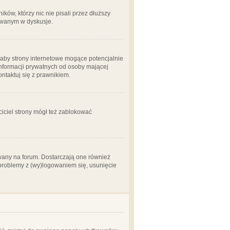
ów, którzy nic nie pisali przez dłuższy
żowanym w dyskusje.
aby strony internetowe mogące potencjalnie
informacji prywatnych od osoby mającej
ontaktuj się z prawnikiem.
ciciel strony mógł też zablokować
wany na forum. Dostarczają one również
z problemy z (wy)logowaniem się, usunięcie