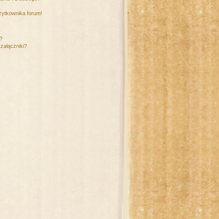
żytkownika forum!
m?
załączniki?