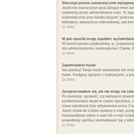
Dlaczego jestem automatycznie wylogow
Jeżeli nie zaznaczysz opcji
Zaloguj mnie aut
ustawiony przez administratora czas. To za
automatycznie przy każdej wizycie” podczas 
bibliotece, kawiarence internetowej, sali komp
Góra
W jaki sposób mogę zapobiec wyświetlani
W swoim panelu użytkownika, w „Ustawienia
dla administratorów, moderatorów i Ciebie. B
Góra
Zapomniałem hasła!
Nie panikuj! Twoje hasło wprawdzie nie moż
hasła
. Postępuj zgodnie z instrukcjami, a 
Góra
Zarejestrowałem się, ale nie mogę się zal
Po pierwsze, sprawdź, czy wpisujesz prawidł
poinformowałeś skrypt w czasie rejestracji, 
nowe rejestracje były aktywowane przez Cieb
Jeżeli został do Ciebie wysłany e-mail, pos
nieprawidłowy adres e-mail lub e-mail został
prawidłowy, spróbuj skontaktować się z admi
Góra