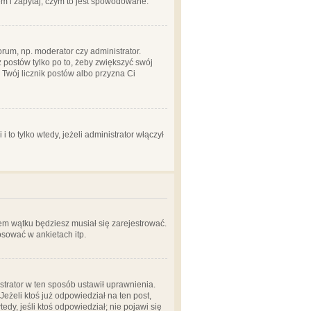
em i zapytaj, czym to jest spowodowane.
rum, np. moderator czy administrator.
 postów tylko po to, żeby zwiększyć swój
y Twój licznik postów albo przyzna Ci
o tylko wtedy, jeżeli administrator włączył
em wątku będziesz musiał się zarejestrować.
sować w ankietach itp.
istrator w ten sposób ustawił uprawnienia.
eżeli ktoś już odpowiedział na ten post,
tedy, jeśli ktoś odpowiedział; nie pojawi się