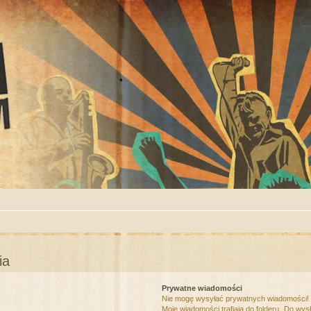
ia
Prywatne wiadomości
Nie mogę wysyłać prywatnych wiadomości!
Moje wiadomości trafiają do folderu „Do wys