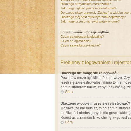
Dlaczego otrzymałem ostrzeżenie?
Jak mogę zgłosić posty moderatorowi?
Do czego służy przycisk „Zapisz” w widoku twor
Dlaczego mój post musi być zaakceptowany?
Jak mogę przesunąć swój wątek w górę?
Formatowanie i rodzaje wątków
Czym są ogłoszenia globalne?
Czym są ogłoszenia?
Czym są wątki przyklejone?
Problemy z logowaniem i rejestra
Dlaczego nie mogę się zalogować?
Powodów może być kilka. Po pierwsze: Czy w 
jeżeli się zarejestrowałeś i mimo to nie moż
administratorem forum, żeby upewnić się, ż
Góra
Dlaczego w ogóle muszę się rejestrować?
Możliwe, że nie musisz, to od administrator
możliwości niedostępnych dla gości, takich 
Rejestracja zajmuje tylko chwilę, więc jest 
Góra