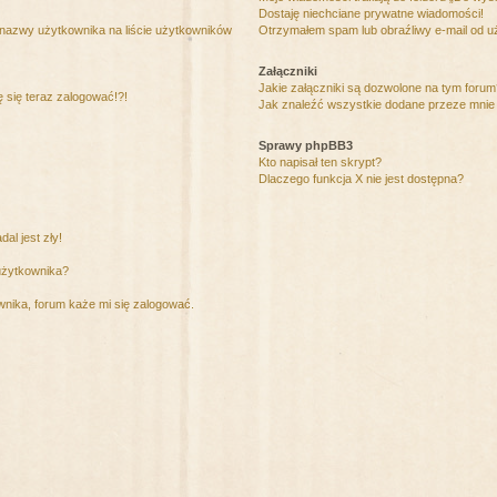
Dostaję niechciane prywatne wiadomości!
 nazwy użytkownika na liście użytkowników
Otrzymałem spam lub obraźliwy e-mail od u
Załączniki
Jakie załączniki są dozwolone na tym foru
ę się teraz zalogować!?!
Jak znaleźć wszystkie dodane przeze mnie 
Sprawy phpBB3
Kto napisał ten skrypt?
Dlaczego funkcja X nie jest dostępna?
al jest zły!
użytkownika?
nika, forum każe mi się zalogować.