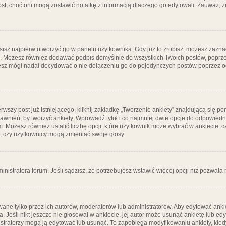
post, choć oni mogą zostawić notatkę z informacją dlaczego go edytowali. Zauważ,
isz najpierw utworzyć go w panelu użytkownika. Gdy już to zrobisz, możesz zazn
go. Możesz również dodawać podpis domyślnie do wszystkich Twoich postów, popr
ziesz mógł nadal decydować o nie dołączeniu go do pojedynczych postów poprzez
wszy post już istniejącego, kliknij zakładkę „Tworzenie ankiety” znajdującą się pon
rawnień, by tworzyć ankiety. Wprowadź tytuł i co najmniej dwie opcje do odpowiedn
ym. Możesz również ustalić liczbę opcji, które użytkownik może wybrać w ankiecie, 
, czy użytkownicy mogą zmieniać swoje głosy.
ministratora forum. Jeśli sądzisz, że potrzebujesz wstawić więcej opcji niż pozwala n
ane tylko przez ich autorów, moderatorów lub administratorów. Aby edytować ankie
. Jeśli nikt jeszcze nie głosował w ankiecie, jej autor może usunąć ankietę lub edy
stratorzy mogą ją edytować lub usunąć. To zapobiega modyfikowaniu ankiety, kiedy 