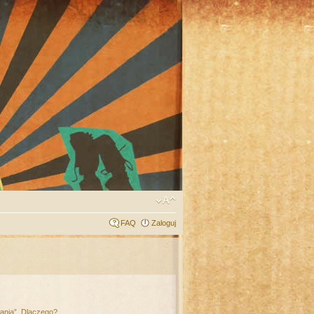
FAQ
Zaloguj
łania”. Dlaczego?