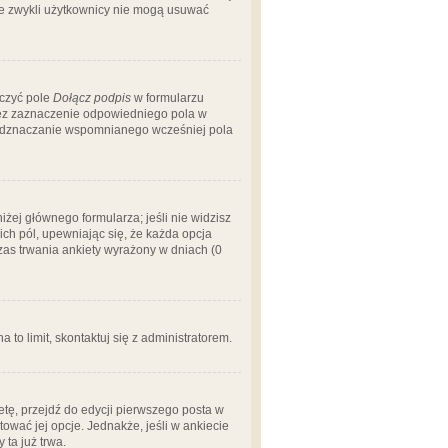
 że zwykli użytkownicy nie mogą usuwać
aczyć pole
Dołącz podpis
w formularzu
zez zaznaczenie odpowiedniego pola w
 odznaczanie wspomnianego wcześniej pola
iżej głównego formularza; jeśli nie widzisz
ich pól, upewniając się, że każda opcja
czas trwania ankiety wyrażony w dniach (0
a to limit, skontaktuj się z administratorem.
tę, przejdź do edycji pierwszego posta w
tować jej opcje. Jednakże, jeśli w ankiecie
ta już trwa.