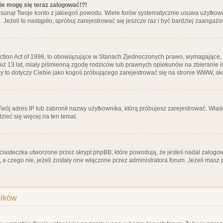
nie mogę się teraz zalogować!?!
sunął Twoje konto z jakiegoś powodu. Wiele forów systematycznie usuwa użytkownik
 Jeżeli to nastąpiło, spróbuj zarejestrować się jeszcze raz i być bardziej zaanga
ction Act of 1998, to obowiązujące w Stanach Zjednoczonych prawo, wymagające, 
 niż 13 lat, miały piśmienną zgodę rodziców lub prawnych opiekunów na zbieranie 
 czy to dotyczy Ciebie jako kogoś próbującego zarejestrować się na stronie WWW, sk
 Twój adres IP lub zabronił nazwy użytkownika, którą próbujesz zarejestrować. Właś
dzieć się więcej na ten temat.
ciasteczka utworzone przez skrypt phpBB, które powodują, że jesteś nadal zalogo
ś, a czego nie, jeżeli zostały one włączone przez administratora forum. Jeżeli mas
ników