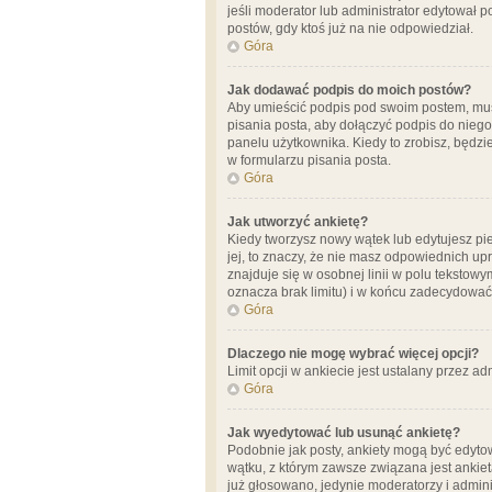
jeśli moderator lub administrator edytował 
postów, gdy ktoś już na nie odpowiedział.
Góra
Jak dodawać podpis do moich postów?
Aby umieścić podpis pod swoim postem, mus
pisania posta, aby dołączyć podpis do nie
panelu użytkownika. Kiedy to zrobisz, będ
w formularzu pisania posta.
Góra
Jak utworzyć ankietę?
Kiedy tworzysz nowy wątek lub edytujesz pier
jej, to znaczy, że nie masz odpowiednich up
znajduje się w osobnej linii w polu tekstow
oznacza brak limitu) i w końcu zadecydować
Góra
Dlaczego nie mogę wybrać więcej opcji?
Limit opcji w ankiecie jest ustalany przez ad
Góra
Jak wyedytować lub usunąć ankietę?
Podobnie jak posty, ankiety mogą być edytow
wątku, z którym zawsze związana jest ankieta
już głosowano, jedynie moderatorzy i admini