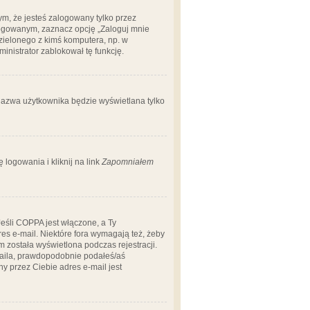
m, że jesteś zalogowany tylko przez
logowanym, zaznacz opcję „Zaloguj mnie
dzielonego z kimś komputera, np. w
dministrator zablokował tę funkcję.
 nazwa użytkownika będzie wyświetlana tylko
logowania i kliknij na link
Zapomniałem
Jeśli COPPA jest włączone, a Ty
res e-mail. Niektóre fora wymagają też, żeby
 została wyświetlona podczas rejestracji.
-maila, prawdopodobnie podałeś/aś
ny przez Ciebie adres e-mail jest