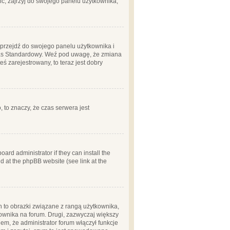
ć, zajrzyj do swojego panelu użytkownika;
m, przejdź do swojego panelu użytkownika i
zas Standardowy. Weź pod uwagę, że zmiana
ś zarejestrowany, to teraz jest dobry
, to znaczy, że czas serwera jest
ard administrator if they can install the
d at the phpBB website (see link at the
h to obrazki związane z rangą użytkownika,
kownika na forum. Drugi, zazwyczaj większy
em, że administrator forum włączył funkcje