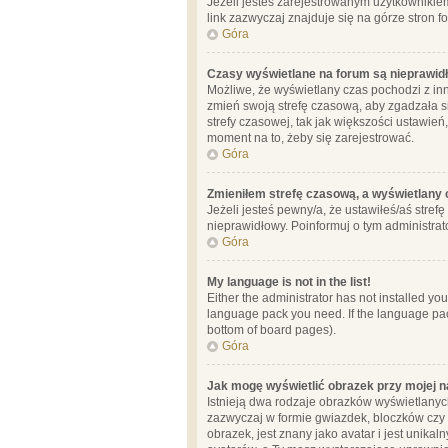
Jeżeli jesteś zarejestrowanym użytkownikie
link zazwyczaj znajduje się na górze stron f
Góra
Czasy wyświetlane na forum są nieprawid
Możliwe, że wyświetlany czas pochodzi z inne
zmień swoją strefę czasową, aby zgadzała 
strefy czasowej, tak jak większości ustawień
moment na to, żeby się zarejestrować.
Góra
Zmieniłem strefę czasową, a wyświetlany c
Jeżeli jesteś pewny/a, że ustawiłeś/aś stref
nieprawidłowy. Poinformuj o tym administrat
Góra
My language is not in the list!
Either the administrator has not installed yo
language pack you need. If the language pack
bottom of board pages).
Góra
Jak mogę wyświetlić obrazek przy mojej 
Istnieją dwa rodzaje obrazków wyświetlanyc
zazwyczaj w formie gwiazdek, bloczków czy k
obrazek, jest znany jako avatar i jest unik