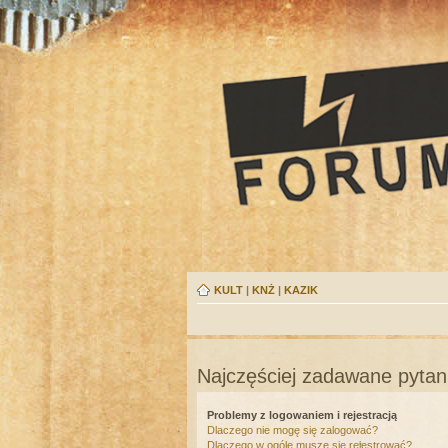
KULT
|
KNŻ
|
KAZIK
Najczęściej zadawane pytan
Problemy z logowaniem i rejestracją
Dlaczego nie mogę się zalogować?
Dlaczego w ogóle muszę się rejestrować?