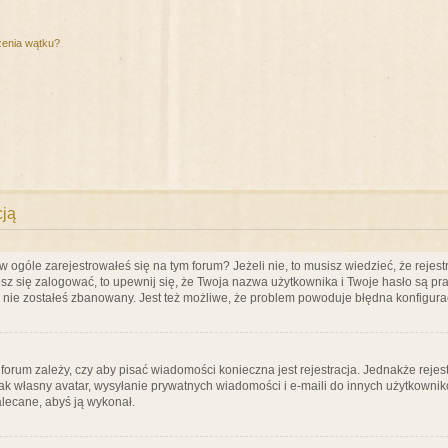
zenia wątku?
cją
ogóle zarejestrowałeś się na tym forum? Jeżeli nie, to musisz wiedzieć, że rejestr
esz się zalogować, to upewnij się, że Twoja nazwa użytkownika i Twoje hasło są praw
e nie zostałeś zbanowany. Jest też możliwe, że problem powoduje błędna konfigura
a forum zależy, czy aby pisać wiadomości konieczna jest rejestracja. Jednakże reje
jak własny avatar, wysyłanie prywatnych wiadomości i e-maili do innych użytkownik
zalecane, abyś ją wykonał.