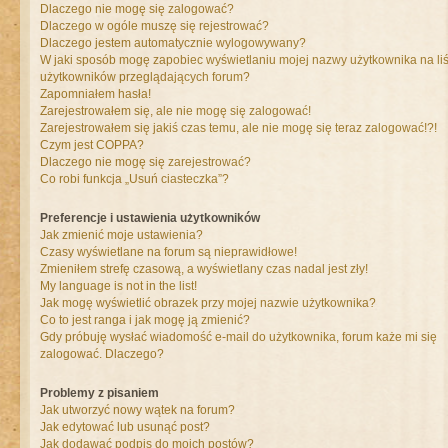
Dlaczego nie mogę się zalogować?
Dlaczego w ogóle muszę się rejestrować?
Dlaczego jestem automatycznie wylogowywany?
W jaki sposób mogę zapobiec wyświetlaniu mojej nazwy użytkownika na liś
użytkowników przeglądających forum?
Zapomniałem hasła!
Zarejestrowałem się, ale nie mogę się zalogować!
Zarejestrowałem się jakiś czas temu, ale nie mogę się teraz zalogować!?!
Czym jest COPPA?
Dlaczego nie mogę się zarejestrować?
Co robi funkcja „Usuń ciasteczka”?
Preferencje i ustawienia użytkowników
Jak zmienić moje ustawienia?
Czasy wyświetlane na forum są nieprawidłowe!
Zmieniłem strefę czasową, a wyświetlany czas nadal jest zły!
My language is not in the list!
Jak mogę wyświetlić obrazek przy mojej nazwie użytkownika?
Co to jest ranga i jak mogę ją zmienić?
Gdy próbuję wysłać wiadomość e-mail do użytkownika, forum każe mi się
zalogować. Dlaczego?
Problemy z pisaniem
Jak utworzyć nowy wątek na forum?
Jak edytować lub usunąć post?
Jak dodawać podpis do moich postów?