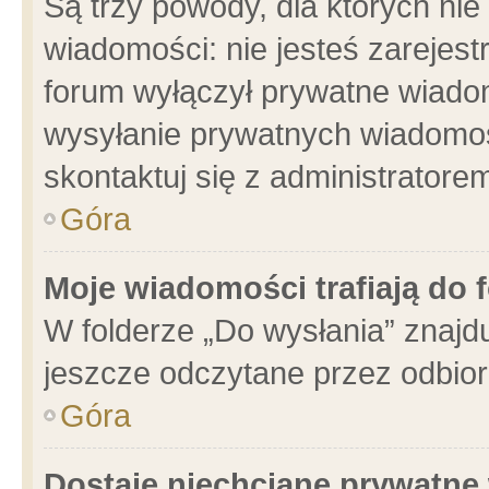
Są trzy powody, dla których n
wiadomości: nie jesteś zarejest
forum wyłączył prywatne wiadom
wysyłanie prywatnych wiadomości
skontaktuj się z administratore
Góra
Moje wiadomości trafiają do 
W folderze „Do wysłania” znajdu
jeszcze odczytane przez odbior
Góra
Dostaję niechciane prywatne