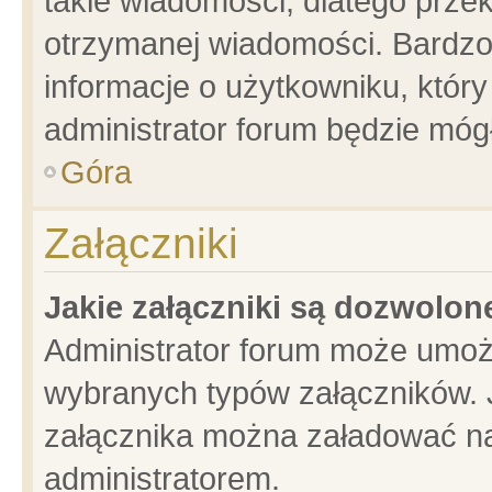
takie wiadomości, dlatego prze
otrzymanej wiadomości. Bardzo
informacje o użytkowniku, któ
administrator forum będzie móg
Góra
Załączniki
Jakie załączniki są dozwolo
Administrator forum może umoż
wybranych typów załączników. J
załącznika można załadować na 
administratorem.