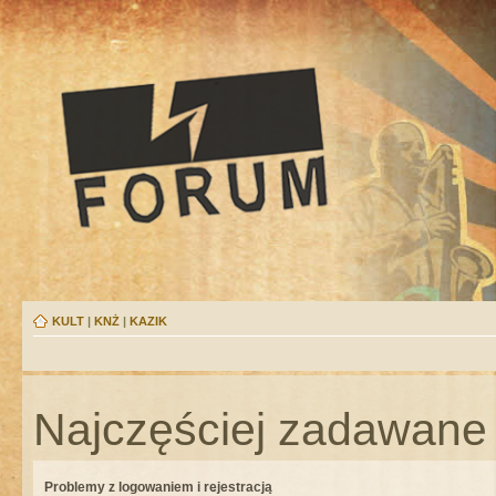
KULT
|
KNŻ
|
KAZIK
Najczęściej zadawane 
Problemy z logowaniem i rejestracją