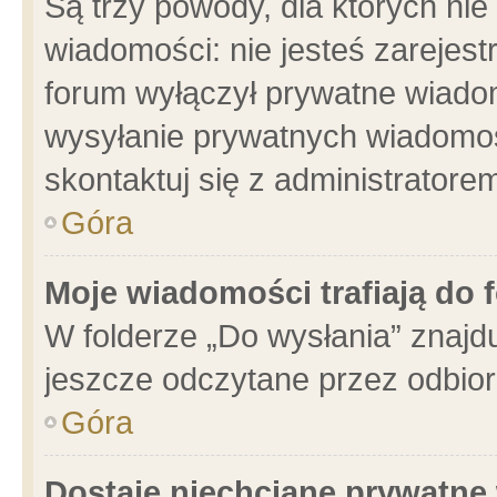
Są trzy powody, dla których n
wiadomości: nie jesteś zarejest
forum wyłączył prywatne wiadom
wysyłanie prywatnych wiadomości
skontaktuj się z administratore
Góra
Moje wiadomości trafiają do 
W folderze „Do wysłania” znajdu
jeszcze odczytane przez odbior
Góra
Dostaję niechciane prywatne