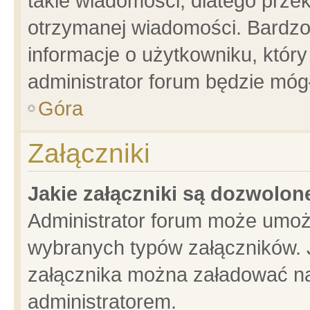
takie wiadomości, dlatego prze
otrzymanej wiadomości. Bardzo
informacje o użytkowniku, któ
administrator forum będzie móg
Góra
Załączniki
Jakie załączniki są dozwolo
Administrator forum może umoż
wybranych typów załączników. J
załącznika można załadować na 
administratorem.