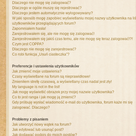
Dlaczego nie mogę się zalogować?
Dlaczego w ogóle muszę się rejestrować?
Dlaczego jestem automatycznie wylogowywany?
W jaki sposób mogę zapobiec wyświetlaniu mojej nazwy użytkownika na liś
użytkowników przeglądających forum?
Zapomniałem hasła!
Zarejestrowałem się, ale nie mogę się zalogować!
Zarejestrowałem się jakiś czas temu, ale nie mogę się teraz zalogować!?!
Czym jest COPPA?
Dlaczego nie mogę się zarejestrować?
Co robi funkcja „Usuń ciasteczka”?
Preferencje i ustawienia użytkowników
Jak zmienić moje ustawienia?
Czasy wyświetlane na forum są nieprawidłowe!
Zmieniłem strefę czasową, a wyświetlany czas nadal jest zły!
My language is not in the list!
Jak mogę wyświetlić obrazek przy mojej nazwie użytkownika?
Co to jest ranga i jak mogę ją zmienić?
Gdy próbuję wysłać wiadomość e-mail do użytkownika, forum każe mi się
zalogować. Dlaczego?
Problemy z pisaniem
Jak utworzyć nowy wątek na forum?
Jak edytować lub usunąć post?
Jak dodawać podpis do moich postów?