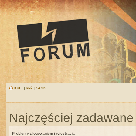
KULT
|
KNŻ
|
KAZIK
Najczęściej zadawane 
Problemy z logowaniem i rejestracją