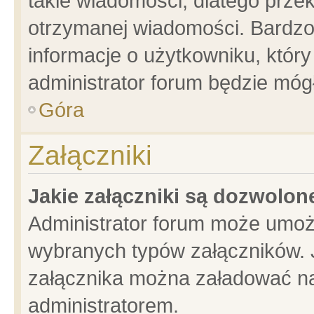
takie wiadomości, dlatego prze
otrzymanej wiadomości. Bardzo
informacje o użytkowniku, któ
administrator forum będzie móg
Góra
Załączniki
Jakie załączniki są dozwolo
Administrator forum może umoż
wybranych typów załączników. J
załącznika można załadować na 
administratorem.