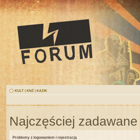
KULT
|
KNŻ
|
KAZIK
Najczęściej zadawane 
Problemy z logowaniem i rejestracją