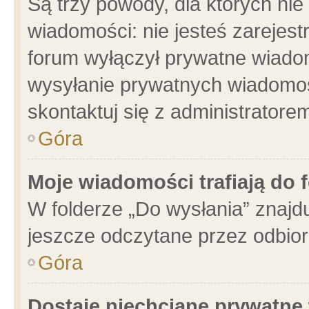
Są trzy powody, dla których n
wiadomości: nie jesteś zarejest
forum wyłączył prywatne wiadom
wysyłanie prywatnych wiadomości
skontaktuj się z administratore
Góra
Moje wiadomości trafiają do 
W folderze „Do wysłania” znajdu
jeszcze odczytane przez odbior
Góra
Dostaję niechciane prywatne