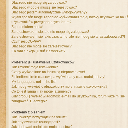
Dlaczego nie mogę się zalogować?
Dlaczego w ogóle muszę się rejestrować?
Dlaczego jestem automatycznie wylogowywany?
W jaki sposób mogę zapobiec wyświetlaniu mojej nazwy użytkownika na liś
użytkowników przeglądających forum?
Zapomniałem hasła!
Zarejestrowałem się, ale nie mogę się zalogować!
Zarejestrowałem się jakiś czas temu, ale nie mogę się teraz zalogować!?!
Czym jest COPPA?
Dlaczego nie mogę się zarejestrować?
Co robi funkcja „Usuń ciasteczka”?
Preferencje i ustawienia użytkowników
Jak zmienić moje ustawienia?
Czasy wyświetlane na forum są nieprawidłowe!
Zmieniłem strefę czasową, a wyświetlany czas nadal jest zły!
My language is not in the list!
Jak mogę wyświetlić obrazek przy mojej nazwie użytkownika?
Co to jest ranga i jak mogę ją zmienić?
Gdy próbuję wysłać wiadomość e-mail do użytkownika, forum każe mi się
zalogować. Dlaczego?
Problemy z pisaniem
Jak utworzyć nowy wątek na forum?
Jak edytować lub usunąć post?
Jak dodawać podpis do moich postów?