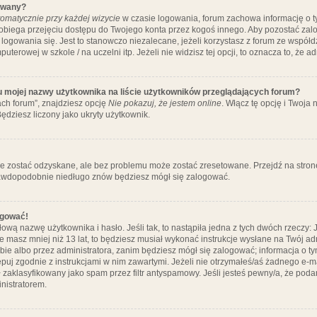
ywany?
omatycznie przy każdej wizycie
w czasie logowania, forum zachowa informację o ty
pobiega przejęciu dostępu do Twojego konta przez kogoś innego. Aby pozostać za
logowania się. Jest to stanowczo niezalecane, jeżeli korzystasz z forum ze współ
uterowej w szkole / na uczelni itp. Jeżeli nie widzisz tej opcji, to oznacza to, że a
u mojej nazwy użytkownika na liście użytkowników przeglądających forum?
ch forum”, znajdziesz opcję
Nie pokazuj, że jestem online
. Włącz tę opcję i Twoja
ędziesz liczony jako ukryty użytkownik.
e zostać odzyskane, ale bez problemu może zostać zresetowane. Przejdź na stronę 
prawdopodobnie niedługo znów będziesz mógł się zalogować.
ogować!
ową nazwę użytkownika i hasło. Jeśli tak, to nastąpiła jedna z tych dwóch rzeczy: 
że masz mniej niż 13 lat, to będziesz musiał wykonać instrukcje wysłane na Twój ad
ie albo przez administratora, zanim będziesz mógł się zalogować; informacja o tym
tępuj zgodnie z instrukcjami w nim zawartymi. Jeżeli nie otrzymałeś/aś żadnego e
 zaklasyfikowany jako spam przez filtr antyspamowy. Jeśli jesteś pewny/a, że poda
nistratorem.