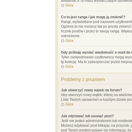
avatarów, a Ty masz wystarczające uprawnien
Góra
Co to jest ranga i jak mogę ją zmienić?
Rangi, wyświetlane pod nazwami użytkowników
Ogólnie to nie możesz tak po prostu zmienić
licznik postów i przez to swoją rangę. Więks
ostrzeżenie.
Góra
Gdy próbuję wysłać wiadomość e-mail do 
Tylko zarejestrowani użytkownicy mogą wysył
tę funkcję. Ma to zabezpieczać przed niep
Góra
Problemy z pisaniem
Jak utworzyć nowy wątek na forum?
Aby utworzyć nowy wątek, kliknij na właściw
Lista Twoich uprawnień w każdym dziale jes
Góra
Jak edytować lub usunąć post?
Jeśli nie jesteś administratorem lub moderat
Możesz edytować post klikając na przycisk „
pod Twoim postem pojawi się informacja, ile ra