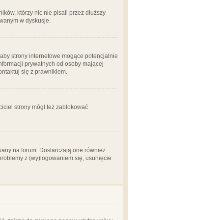
ów, którzy nic nie pisali przez dłuższy
żowanym w dyskusje.
aby strony internetowe mogące potencjalnie
informacji prywatnych od osoby mającej
ontaktuj się z prawnikiem.
ciciel strony mógł też zablokować
wany na forum. Dostarczają one również
z problemy z (wy)logowaniem się, usunięcie