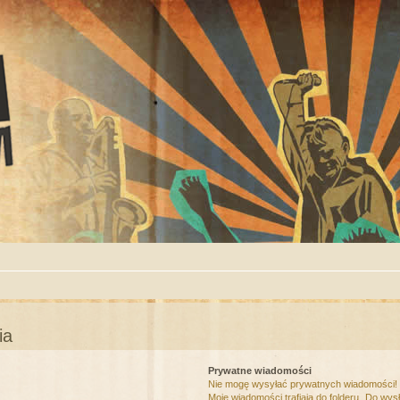
ia
Prywatne wiadomości
Nie mogę wysyłać prywatnych wiadomości!
Moje wiadomości trafiają do folderu „Do wys