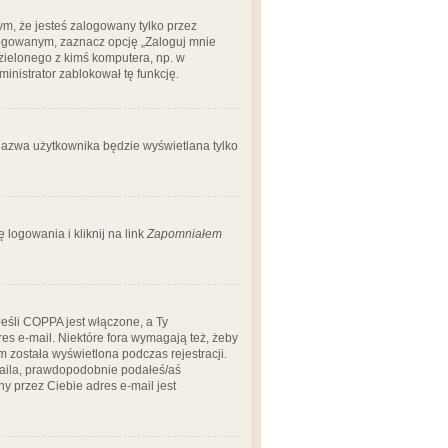
m, że jesteś zalogowany tylko przez
logowanym, zaznacz opcję „Zaloguj mnie
dzielonego z kimś komputera, np. w
dministrator zablokował tę funkcję.
 nazwa użytkownika będzie wyświetlana tylko
logowania i kliknij na link
Zapomniałem
Jeśli COPPA jest włączone, a Ty
res e-mail. Niektóre fora wymagają też, żeby
 została wyświetlona podczas rejestracji.
-maila, prawdopodobnie podałeś/aś
ny przez Ciebie adres e-mail jest