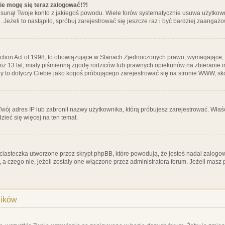
nie mogę się teraz zalogować!?!
sunął Twoje konto z jakiegoś powodu. Wiele forów systematycznie usuwa użytkownik
 Jeżeli to nastąpiło, spróbuj zarejestrować się jeszcze raz i być bardziej zaanga
ction Act of 1998, to obowiązujące w Stanach Zjednoczonych prawo, wymagające, 
 niż 13 lat, miały piśmienną zgodę rodziców lub prawnych opiekunów na zbieranie 
 czy to dotyczy Ciebie jako kogoś próbującego zarejestrować się na stronie WWW, sk
 Twój adres IP lub zabronił nazwy użytkownika, którą próbujesz zarejestrować. Właś
dzieć się więcej na ten temat.
ciasteczka utworzone przez skrypt phpBB, które powodują, że jesteś nadal zalogo
ś, a czego nie, jeżeli zostały one włączone przez administratora forum. Jeżeli mas
ników