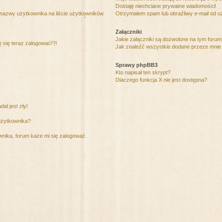
Dostaję niechciane prywatne wiadomości!
 nazwy użytkownika na liście użytkowników
Otrzymałem spam lub obraźliwy e-mail od u
Załączniki
Jakie załączniki są dozwolone na tym foru
ę się teraz zalogować!?!
Jak znaleźć wszystkie dodane przeze mnie 
Sprawy phpBB3
Kto napisał ten skrypt?
Dlaczego funkcja X nie jest dostępna?
al jest zły!
użytkownika?
nika, forum każe mi się zalogować.