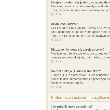
Zarejestrowałem się jakiś czas temu, ale 
Możliwe, że administrator deaktywował lub u
czas, żeby zmniejszyć wielkość bazy danych.
Góra
Czym jest COPPA?
COPPA, albo Child Online Privacy and Prote
zbierać informacje od ludzi mających mniej
mniej niż 13 lat. Jeżeli nie jesteś pewny/a,
Góra
Dlaczego nie mogę się zarejestrować?
Możliwe jest, że właściciel strony zbanował
rejestracje, skontaktuj się z nim, żeby dowie
Góra
Co robi funkcja „Usuń ciasteczka”?
Funkcja „Usuń ciasteczka” usuwa wszystkie 
funkcji takich jak pamiętanie co przeczytałe
ciasteczek może pomóc.
Góra
Preferencje i ustawienia użytkow
Jak zmienić moje ustawienia?