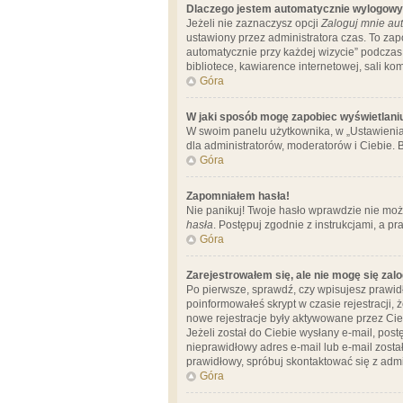
Dlaczego jestem automatycznie wylogow
Jeżeli nie zaznaczysz opcji
Zaloguj mnie aut
ustawiony przez administratora czas. To za
automatycznie przy każdej wizycie” podczas 
bibliotece, kawiarence internetowej, sali komp
Góra
W jaki sposób mogę zapobiec wyświetlani
W swoim panelu użytkownika, w „Ustawienia
dla administratorów, moderatorów i Ciebie. B
Góra
Zapomniałem hasła!
Nie panikuj! Twoje hasło wprawdzie nie moż
hasła
. Postępuj zgodnie z instrukcjami, a 
Góra
Zarejestrowałem się, ale nie mogę się zal
Po pierwsze, sprawdź, czy wpisujesz prawidł
poinformowałeś skrypt w czasie rejestracji, 
nowe rejestracje były aktywowane przez Cieb
Jeżeli został do Ciebie wysłany e-mail, pos
nieprawidłowy adres e-mail lub e-mail został
prawidłowy, spróbuj skontaktować się z admi
Góra