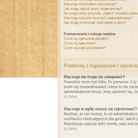
Dlaczego otrzymałem ostrzeżenie?
Jak mogę zgłosić posty moderatorowi?
Do czego służy przycisk „Zapisz” w widoku twor
Dlaczego mój post musi być zaakceptowany?
Jak mogę przesunąć swój wątek w górę?
Formatowanie i rodzaje wątków
Czym są ogłoszenia globalne?
Czym są ogłoszenia?
Czym są wątki przyklejone?
Problemy z logowaniem i rejestra
Dlaczego nie mogę się zalogować?
Powodów może być kilka. Po pierwsze: Czy w 
jeżeli się zarejestrowałeś i mimo to nie moż
administratorem forum, żeby upewnić się, ż
Góra
Dlaczego w ogóle muszę się rejestrować?
Możliwe, że nie musisz, to od administrator
możliwości niedostępnych dla gości, takich 
Rejestracja zajmuje tylko chwilę, więc jest 
Góra