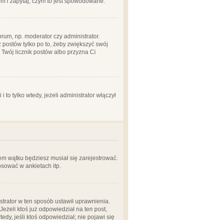
em i zapytaj, czym to jest spowodowane.
rum, np. moderator czy administrator.
 postów tylko po to, żeby zwiększyć swój
y Twój licznik postów albo przyzna Ci
o tylko wtedy, jeżeli administrator włączył
em wątku będziesz musiał się zarejestrować.
sować w ankietach itp.
istrator w ten sposób ustawił uprawnienia.
eżeli ktoś już odpowiedział na ten post,
tedy, jeśli ktoś odpowiedział; nie pojawi się