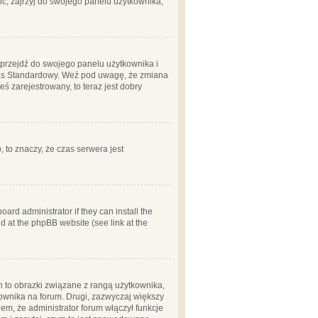
ć, zajrzyj do swojego panelu użytkownika;
m, przejdź do swojego panelu użytkownika i
zas Standardowy. Weź pod uwagę, że zmiana
ś zarejestrowany, to teraz jest dobry
, to znaczy, że czas serwera jest
ard administrator if they can install the
d at the phpBB website (see link at the
h to obrazki związane z rangą użytkownika,
kownika na forum. Drugi, zazwyczaj większy
em, że administrator forum włączył funkcje