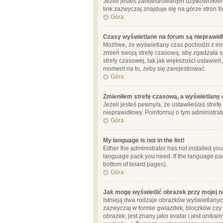
Jeżeli jesteś zarejestrowanym użytkownikie
link zazwyczaj znajduje się na górze stron f
Góra
Czasy wyświetlane na forum są nieprawid
Możliwe, że wyświetlany czas pochodzi z inne
zmień swoją strefę czasową, aby zgadzała 
strefy czasowej, tak jak większości ustawień
moment na to, żeby się zarejestrować.
Góra
Zmieniłem strefę czasową, a wyświetlany c
Jeżeli jesteś pewny/a, że ustawiłeś/aś stref
nieprawidłowy. Poinformuj o tym administrat
Góra
My language is not in the list!
Either the administrator has not installed yo
language pack you need. If the language pack
bottom of board pages).
Góra
Jak mogę wyświetlić obrazek przy mojej 
Istnieją dwa rodzaje obrazków wyświetlanyc
zazwyczaj w formie gwiazdek, bloczków czy k
obrazek, jest znany jako avatar i jest unik