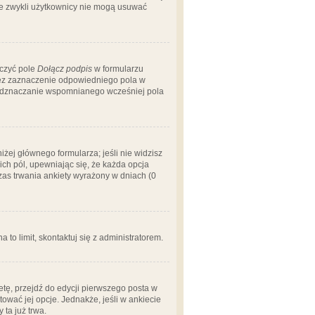
 że zwykli użytkownicy nie mogą usuwać
aczyć pole
Dołącz podpis
w formularzu
zez zaznaczenie odpowiedniego pola w
 odznaczanie wspomnianego wcześniej pola
iżej głównego formularza; jeśli nie widzisz
ich pól, upewniając się, że każda opcja
czas trwania ankiety wyrażony w dniach (0
a to limit, skontaktuj się z administratorem.
tę, przejdź do edycji pierwszego posta w
tować jej opcje. Jednakże, jeśli w ankiecie
ta już trwa.