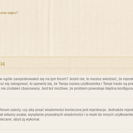
zenia wątku?
cją
ogóle zarejestrowałeś się na tym forum? Jeżeli nie, to musisz wiedzieć, że rejestr
esz się zalogować, to upewnij się, że Twoja nazwa użytkownika i Twoje hasło są praw
e nie zostałeś zbanowany. Jest też możliwe, że problem powoduje błędna konfigura
a forum zależy, czy aby pisać wiadomości konieczna jest rejestracja. Jednakże reje
jak własny avatar, wysyłanie prywatnych wiadomości i e-maili do innych użytkownik
zalecane, abyś ją wykonał.