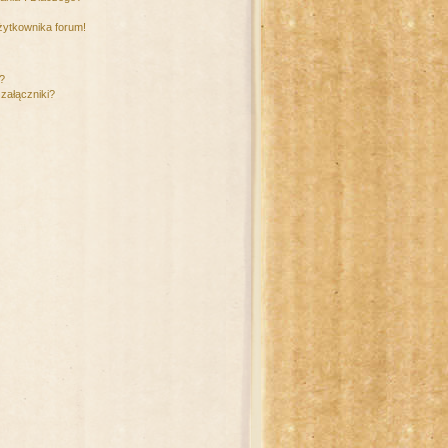
żytkownika forum!
m?
załączniki?