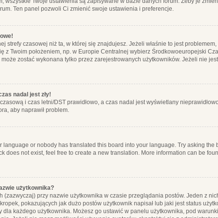
m, wszystkie Twoje ustawienia są zapisywane w bazie danych forum. Żeby je zmieni
orum. Ten panel pozwoli Ci zmienić swoje ustawienia i preferencje.
łowe!
j strefy czasowej niż ta, w której się znajdujesz. Jeżeli właśnie to jest probleme
się z Twoim położeniem, np. w Europie Centralnej wybierz Środkowoeuropejski C
, może zostać wykonana tylko przez zarejestrowanych użytkowników. Jeżeli nie jeste
zas nadal jest zły!
ę czasową i czas letni/DST prawidłowo, a czas nadal jest wyświetlany nieprawidłowo
ora, aby naprawił problem.
ur language or nobody has translated this board into your language. Try asking the bo
 does not exist, feel free to create a new translation. More information can be foun
nazwie użytkownika?
h (zazwyczaj) przy nazwie użytkownika w czasie przeglądania postów. Jeden z nic
ropek, pokazujących jak dużo postów użytkownik napisał lub jaki jest status użyt
alny dla każdego użytkownika. Możesz go ustawić w panelu użytkownika, pod warunki