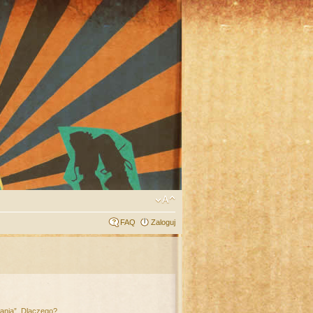
FAQ
Zaloguj
łania”. Dlaczego?