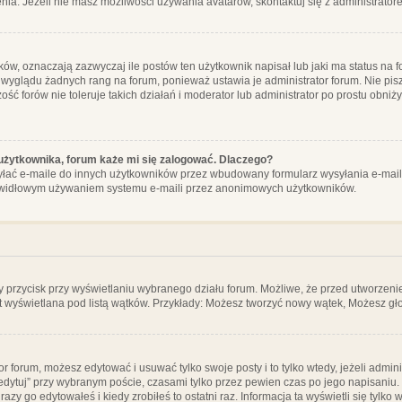
ia. Jeżeli nie masz możliwości używania avatarów, skontaktuj się z administrator
, oznaczają zazwyczaj ile postów ten użytkownik napisał lub jaki ma status na fo
 wyglądu żadnych rang na forum, ponieważ ustawia je administrator forum. Nie pisz
zość forów nie toleruje takich działań i moderator lub administrator po prostu obniż
użytkownika, forum każe mi się zalogować. Dlaczego?
ać e-maile do innych użytkowników przez wbudowany formularz wysyłania e-maili i t
rawidłowym używaniem systemu e-maili przez anonimowych użytkowników.
y przycisk przy wyświetlaniu wybranego działu forum. Możliwe, że przed utworzeni
t wyświetlana pod listą wątków. Przykłady: Możesz tworzyć nowy wątek, Możesz gło
or forum, możesz edytować i usuwać tylko swoje posty i to tylko wtedy, jeżeli admin
edytuj” przy wybranym poście, czasami tylko przez pewien czas po jego napisaniu. J
zy go edytowałeś i kiedy zrobiłeś to ostatni raz. Informacja ta wyświetli się tylko w