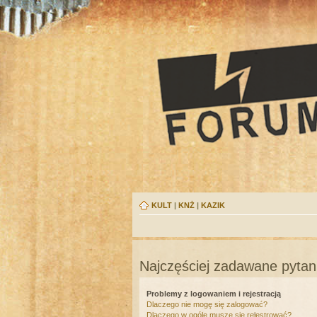
KULT
|
KNŻ
|
KAZIK
Najczęściej zadawane pytan
Problemy z logowaniem i rejestracją
Dlaczego nie mogę się zalogować?
Dlaczego w ogóle muszę się rejestrować?