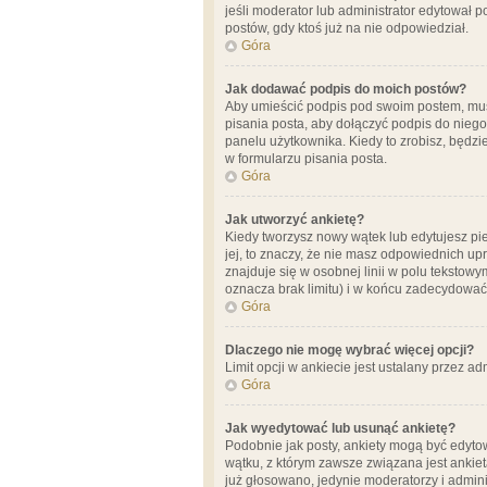
jeśli moderator lub administrator edytował 
postów, gdy ktoś już na nie odpowiedział.
Góra
Jak dodawać podpis do moich postów?
Aby umieścić podpis pod swoim postem, mus
pisania posta, aby dołączyć podpis do nie
panelu użytkownika. Kiedy to zrobisz, będ
w formularzu pisania posta.
Góra
Jak utworzyć ankietę?
Kiedy tworzysz nowy wątek lub edytujesz pier
jej, to znaczy, że nie masz odpowiednich up
znajduje się w osobnej linii w polu tekstow
oznacza brak limitu) i w końcu zadecydować
Góra
Dlaczego nie mogę wybrać więcej opcji?
Limit opcji w ankiecie jest ustalany przez ad
Góra
Jak wyedytować lub usunąć ankietę?
Podobnie jak posty, ankiety mogą być edytow
wątku, z którym zawsze związana jest ankieta
już głosowano, jedynie moderatorzy i admini