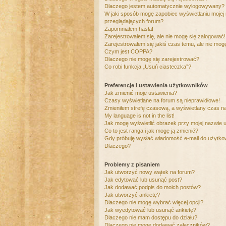
Dlaczego jestem automatycznie wylogowywany?
W jaki sposób mogę zapobiec wyświetlaniu mojej
przeglądających forum?
Zapomniałem hasła!
Zarejestrowałem się, ale nie mogę się zalogować!
Zarejestrowałem się jakiś czas temu, ale nie mog
Czym jest COPPA?
Dlaczego nie mogę się zarejestrować?
Co robi funkcja „Usuń ciasteczka”?
Preferencje i ustawienia użytkowników
Jak zmienić moje ustawienia?
Czasy wyświetlane na forum są nieprawidłowe!
Zmieniłem strefę czasową, a wyświetlany czas nad
My language is not in the list!
Jak mogę wyświetlić obrazek przy mojej nazwie 
Co to jest ranga i jak mogę ją zmienić?
Gdy próbuję wysłać wiadomość e-mail do użytkow
Dlaczego?
Problemy z pisaniem
Jak utworzyć nowy wątek na forum?
Jak edytować lub usunąć post?
Jak dodawać podpis do moich postów?
Jak utworzyć ankietę?
Dlaczego nie mogę wybrać więcej opcji?
Jak wyedytować lub usunąć ankietę?
Dlaczego nie mam dostępu do działu?
Dlaczego nie mogę dodawać załączników?