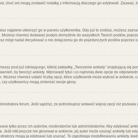
post, choć oni mogą zostawić notatkę z informacją dlaczego go edytowali. Zauważ,
isz najpierw utworzyć go w panelu użytkownika. Gdy już to zrobisz, możesz zazn
go. Możesz również dodawać podpis domyślnie do wszystkich Twoich postów, popr
ziesz mógł nadal decydować o nie dołączeniu go do pojedynczych postów poprzez
wszy post już istniejącego, kliknij zakładkę „Tworzenie ankiety” znajdującą się pon
rawnień, by tworzyć ankiety. Wprowadź tytuł i co najmniej dwie opcje do odpowiedn
ym. Możesz również ustalić liczbę opcji, które użytkownik może wybrać w ankiecie, 
, czy użytkownicy mogą zmieniać swoje głosy.
ministratora forum. Jeśli sądzisz, że potrzebujesz wstawić więcej opcji niż pozwala n
ane tylko przez ich autorów, moderatorów lub administratorów. Aby edytować ankie
. Jeśli nikt jeszcze nie głosował w ankiecie, jej autor może usunąć ankietę lub edy
stratorzy mogą ją edytować lub usunąć. To zapobiega modyfikowaniu ankiety, kiedy 