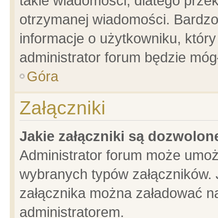
takie wiadomości, dlatego prze
otrzymanej wiadomości. Bardzo
informacje o użytkowniku, któ
administrator forum będzie móg
Góra
Załączniki
Jakie załączniki są dozwolo
Administrator forum może umoż
wybranych typów załączników. J
załącznika można załadować na 
administratorem.