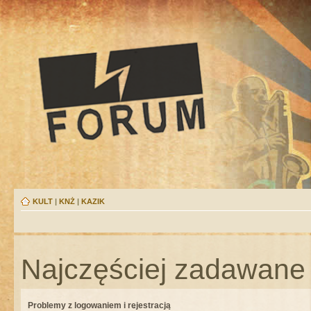
KULT
|
KNŻ
|
KAZIK
Najczęściej zadawane 
Problemy z logowaniem i rejestracją