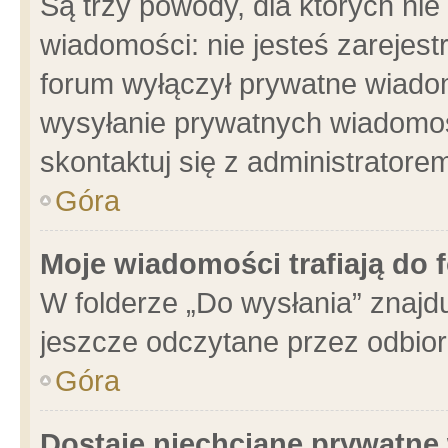
Są trzy powody, dla których n
wiadomości: nie jesteś zarejest
forum wyłączył prywatne wiadom
wysyłanie prywatnych wiadomości
skontaktuj się z administratore
Góra
Moje wiadomości trafiają do 
W folderze „Do wysłania” znajdu
jeszcze odczytane przez odbior
Góra
Dostaję niechciane prywatne