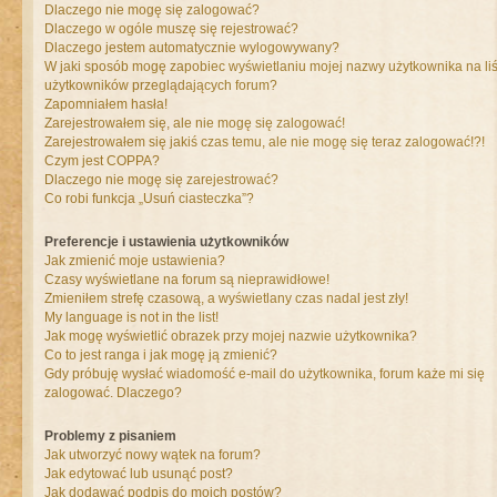
Dlaczego nie mogę się zalogować?
Dlaczego w ogóle muszę się rejestrować?
Dlaczego jestem automatycznie wylogowywany?
W jaki sposób mogę zapobiec wyświetlaniu mojej nazwy użytkownika na liś
użytkowników przeglądających forum?
Zapomniałem hasła!
Zarejestrowałem się, ale nie mogę się zalogować!
Zarejestrowałem się jakiś czas temu, ale nie mogę się teraz zalogować!?!
Czym jest COPPA?
Dlaczego nie mogę się zarejestrować?
Co robi funkcja „Usuń ciasteczka”?
Preferencje i ustawienia użytkowników
Jak zmienić moje ustawienia?
Czasy wyświetlane na forum są nieprawidłowe!
Zmieniłem strefę czasową, a wyświetlany czas nadal jest zły!
My language is not in the list!
Jak mogę wyświetlić obrazek przy mojej nazwie użytkownika?
Co to jest ranga i jak mogę ją zmienić?
Gdy próbuję wysłać wiadomość e-mail do użytkownika, forum każe mi się
zalogować. Dlaczego?
Problemy z pisaniem
Jak utworzyć nowy wątek na forum?
Jak edytować lub usunąć post?
Jak dodawać podpis do moich postów?