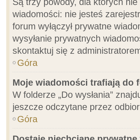
Są trzy powody, dla których n
wiadomości: nie jesteś zarejest
forum wyłączył prywatne wiadom
wysyłanie prywatnych wiadomości
skontaktuj się z administratore
Góra
Moje wiadomości trafiają do 
W folderze „Do wysłania” znajdu
jeszcze odczytane przez odbior
Góra
Dostaję niechciane prywatne