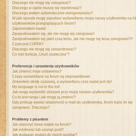
Dlaczego nie mogę się zalogować?
Dlaczego w ogóle muszę się rejestrować?
Dlaczego jestem automatycznie wylogowywany?
W jaki sposób mogę zapobiec wyświetlaniu mojej nazwy użytkownika na liś
użytkowników przeglądających forum?
Zapomniałem hasła!
Zarejestrowałem się, ale nie mogę się zalogować!
Zarejestrowałem się jakiś czas temu, ale nie mogę się teraz zalogować!?!
Czym jest COPPA?
Dlaczego nie mogę się zarejestrować?
Co robi funkcja „Usuń ciasteczka”?
Preferencje i ustawienia użytkowników
Jak zmienić moje ustawienia?
Czasy wyświetlane na forum są nieprawidłowe!
Zmieniłem strefę czasową, a wyświetlany czas nadal jest zły!
My language is not in the list!
Jak mogę wyświetlić obrazek przy mojej nazwie użytkownika?
Co to jest ranga i jak mogę ją zmienić?
Gdy próbuję wysłać wiadomość e-mail do użytkownika, forum każe mi się
zalogować. Dlaczego?
Problemy z pisaniem
Jak utworzyć nowy wątek na forum?
Jak edytować lub usunąć post?
Jak dodawać podpis do moich postów?