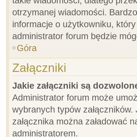
takie wiadomości, dlatego prze
otrzymanej wiadomości. Bardzo
informacje o użytkowniku, któ
administrator forum będzie móg
Góra
Załączniki
Jakie załączniki są dozwolo
Administrator forum może umoż
wybranych typów załączników. J
załącznika można załadować na 
administratorem.