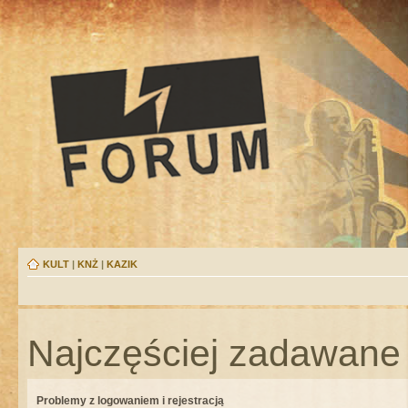
KULT
|
KNŻ
|
KAZIK
Najczęściej zadawane 
Problemy z logowaniem i rejestracją