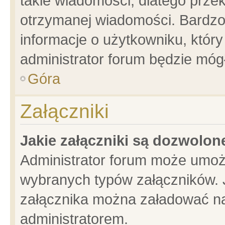
takie wiadomości, dlatego prze
otrzymanej wiadomości. Bardzo
informacje o użytkowniku, któ
administrator forum będzie móg
Góra
Załączniki
Jakie załączniki są dozwolo
Administrator forum może umoż
wybranych typów załączników. J
załącznika można załadować na 
administratorem.