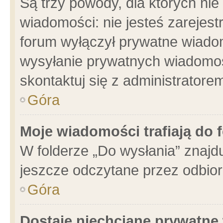
Są trzy powody, dla których n
wiadomości: nie jesteś zarejest
forum wyłączył prywatne wiadom
wysyłanie prywatnych wiadomości
skontaktuj się z administratore
Góra
Moje wiadomości trafiają do 
W folderze „Do wysłania” znajdu
jeszcze odczytane przez odbior
Góra
Dostaję niechciane prywatne