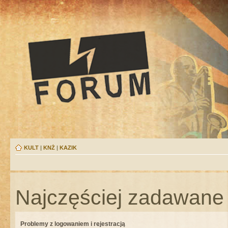
KULT
|
KNŻ
|
KAZIK
Najczęściej zadawane 
Problemy z logowaniem i rejestracją