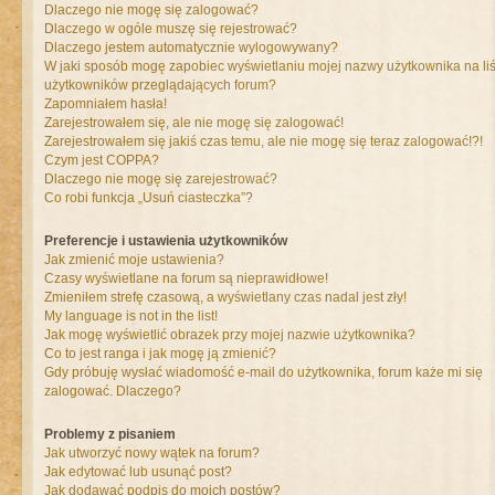
Dlaczego nie mogę się zalogować?
Dlaczego w ogóle muszę się rejestrować?
Dlaczego jestem automatycznie wylogowywany?
W jaki sposób mogę zapobiec wyświetlaniu mojej nazwy użytkownika na liś
użytkowników przeglądających forum?
Zapomniałem hasła!
Zarejestrowałem się, ale nie mogę się zalogować!
Zarejestrowałem się jakiś czas temu, ale nie mogę się teraz zalogować!?!
Czym jest COPPA?
Dlaczego nie mogę się zarejestrować?
Co robi funkcja „Usuń ciasteczka”?
Preferencje i ustawienia użytkowników
Jak zmienić moje ustawienia?
Czasy wyświetlane na forum są nieprawidłowe!
Zmieniłem strefę czasową, a wyświetlany czas nadal jest zły!
My language is not in the list!
Jak mogę wyświetlić obrazek przy mojej nazwie użytkownika?
Co to jest ranga i jak mogę ją zmienić?
Gdy próbuję wysłać wiadomość e-mail do użytkownika, forum każe mi się
zalogować. Dlaczego?
Problemy z pisaniem
Jak utworzyć nowy wątek na forum?
Jak edytować lub usunąć post?
Jak dodawać podpis do moich postów?