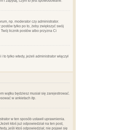
em i zapytaj, czym to jest spowodowane.
rum, np. moderator czy administrator.
 postów tylko po to, żeby zwiększyć swój
y Twój licznik postów albo przyzna Ci
o tylko wtedy, jeżeli administrator włączył
em wątku będziesz musiał się zarejestrować.
sować w ankietach itp.
istrator w ten sposób ustawił uprawnienia.
eżeli ktoś już odpowiedział na ten post,
tedy, jeśli ktoś odpowiedział; nie pojawi się