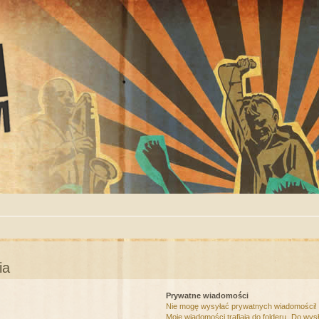
ia
Prywatne wiadomości
Nie mogę wysyłać prywatnych wiadomości!
Moje wiadomości trafiają do folderu „Do wys