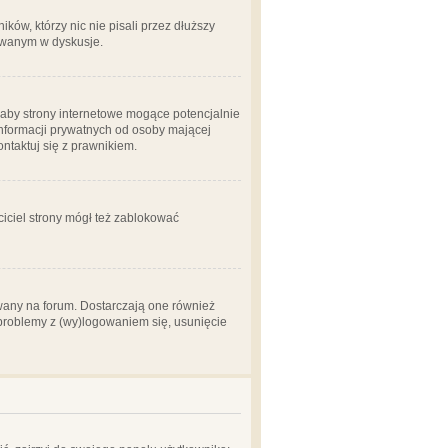
ów, którzy nic nie pisali przez dłuższy
żowanym w dyskusje.
aby strony internetowe mogące potencjalnie
informacji prywatnych od osoby mającej
ontaktuj się z prawnikiem.
ciciel strony mógł też zablokować
wany na forum. Dostarczają one również
z problemy z (wy)logowaniem się, usunięcie