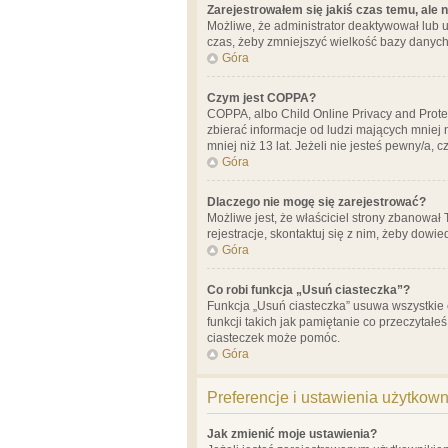
Zarejestrowałem się jakiś czas temu, ale 
Możliwe, że administrator deaktywował lub u
czas, żeby zmniejszyć wielkość bazy danych.
Góra
Czym jest COPPA?
COPPA, albo Child Online Privacy and Prote
zbierać informacje od ludzi mających mniej
mniej niż 13 lat. Jeżeli nie jesteś pewny/a,
Góra
Dlaczego nie mogę się zarejestrować?
Możliwe jest, że właściciel strony zbanował
rejestracje, skontaktuj się z nim, żeby dowie
Góra
Co robi funkcja „Usuń ciasteczka”?
Funkcja „Usuń ciasteczka” usuwa wszystkie 
funkcji takich jak pamiętanie co przeczytałe
ciasteczek może pomóc.
Góra
Preferencje i ustawienia użytkow
Jak zmienić moje ustawienia?