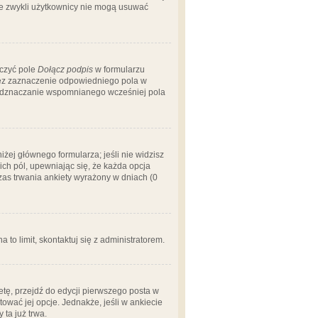
 że zwykli użytkownicy nie mogą usuwać
aczyć pole
Dołącz podpis
w formularzu
zez zaznaczenie odpowiedniego pola w
 odznaczanie wspomnianego wcześniej pola
iżej głównego formularza; jeśli nie widzisz
ich pól, upewniając się, że każda opcja
czas trwania ankiety wyrażony w dniach (0
a to limit, skontaktuj się z administratorem.
tę, przejdź do edycji pierwszego posta w
tować jej opcje. Jednakże, jeśli w ankiecie
ta już trwa.