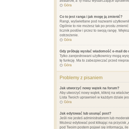
avatarów, a Ty masz wystarczające uprawnien
Góra
Co to jest ranga i jak mogę ją zmienić?
Rangi, wyświetlane pod nazwami użytkowników
Ogólnie to nie możesz tak po prostu zmienić
licznik postów i przez to swoją rangę. Więks
ostrzeżenie.
Góra
Gdy próbuję wysłać wiadomość e-mail do 
Tylko zarejestrowani użytkownicy mogą wysył
tę funkcję. Ma to zabezpieczać przed niep
Góra
Problemy z pisaniem
Jak utworzyć nowy wątek na forum?
Aby utworzyć nowy wątek, kliknij na właściw
Lista Twoich uprawnień w każdym dziale jes
Góra
Jak edytować lub usunąć post?
Jeśli nie jesteś administratorem lub moderat
Możesz edytować post klikając na przycisk „
pod Twoim postem pojawi się informacja, ile ra