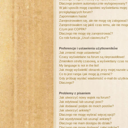
Dlaczego jestem automatycznie wylogowywany?
W jaki sposób mogę zapobiec wyświetlaniu mojej
przeglądających forum?
Zapomniałem hasła!
Zarejestrowałem się, ale nie mogę się zalogować!
Zarejestrowałem się jakiś czas temu, ale nie mog
Czym jest COPPA?
Dlaczego nie mogę się zarejestrować?
Co robi funkcja „Usuń ciasteczka”?
Preferencje i ustawienia użytkowników
Jak zmienić moje ustawienia?
Czasy wyświetlane na forum są nieprawidłowe!
Zmieniłem strefę czasową, a wyświetlany czas nad
My language is not in the list!
Jak mogę wyświetlić obrazek przy mojej nazwie 
Co to jest ranga i jak mogę ją zmienić?
Gdy próbuję wysłać wiadomość e-mail do użytkow
Dlaczego?
Problemy z pisaniem
Jak utworzyć nowy wątek na forum?
Jak edytować lub usunąć post?
Jak dodawać podpis do moich postów?
Jak utworzyć ankietę?
Dlaczego nie mogę wybrać więcej opcji?
Jak wyedytować lub usunąć ankietę?
Dlaczego nie mam dostępu do działu?
Dlaczego nie mogę dodawać załączników?