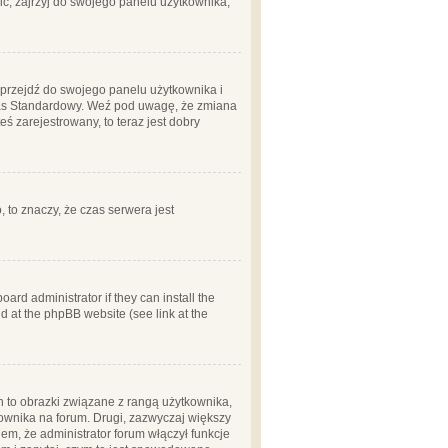
ć, zajrzyj do swojego panelu użytkownika;
m, przejdź do swojego panelu użytkownika i
zas Standardowy. Weź pod uwagę, że zmiana
ś zarejestrowany, to teraz jest dobry
, to znaczy, że czas serwera jest
ard administrator if they can install the
d at the phpBB website (see link at the
h to obrazki związane z rangą użytkownika,
kownika na forum. Drugi, zazwyczaj większy
em, że administrator forum włączył funkcje