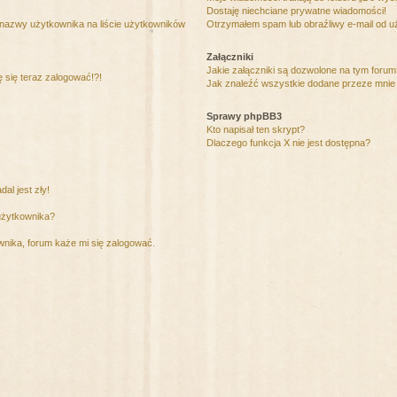
Dostaję niechciane prywatne wiadomości!
 nazwy użytkownika na liście użytkowników
Otrzymałem spam lub obraźliwy e-mail od u
Załączniki
Jakie załączniki są dozwolone na tym foru
ę się teraz zalogować!?!
Jak znaleźć wszystkie dodane przeze mnie 
Sprawy phpBB3
Kto napisał ten skrypt?
Dlaczego funkcja X nie jest dostępna?
al jest zły!
użytkownika?
nika, forum każe mi się zalogować.