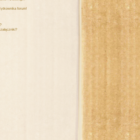
żytkownika forum!
m?
załączniki?