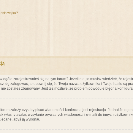
zenia wątku?
cją
ogóle zarejestrowałeś się na tym forum? Jeżeli nie, to musisz wiedzieć, że rejestr
esz się zalogować, to upewnij się, że Twoja nazwa użytkownika i Twoje hasło są praw
e nie zostałeś zbanowany. Jest też możliwe, że problem powoduje błędna konfigura
a forum zależy, czy aby pisać wiadomości konieczna jest rejestracja. Jednakże reje
jak własny avatar, wysyłanie prywatnych wiadomości i e-maili do innych użytkownik
zalecane, abyś ją wykonał.