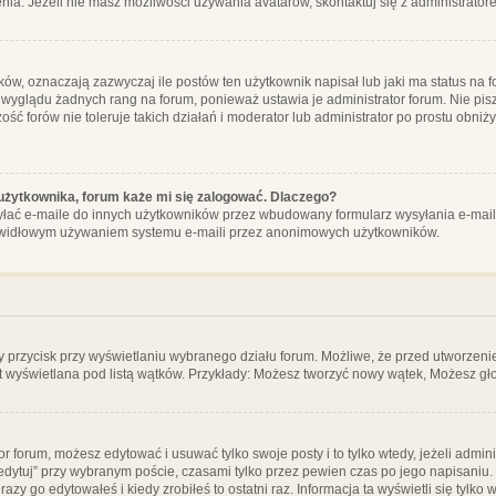
ia. Jeżeli nie masz możliwości używania avatarów, skontaktuj się z administrator
, oznaczają zazwyczaj ile postów ten użytkownik napisał lub jaki ma status na fo
 wyglądu żadnych rang na forum, ponieważ ustawia je administrator forum. Nie pisz
zość forów nie toleruje takich działań i moderator lub administrator po prostu obniż
użytkownika, forum każe mi się zalogować. Dlaczego?
ać e-maile do innych użytkowników przez wbudowany formularz wysyłania e-maili i t
rawidłowym używaniem systemu e-maili przez anonimowych użytkowników.
y przycisk przy wyświetlaniu wybranego działu forum. Możliwe, że przed utworzeni
t wyświetlana pod listą wątków. Przykłady: Możesz tworzyć nowy wątek, Możesz gło
or forum, możesz edytować i usuwać tylko swoje posty i to tylko wtedy, jeżeli admin
edytuj” przy wybranym poście, czasami tylko przez pewien czas po jego napisaniu. J
zy go edytowałeś i kiedy zrobiłeś to ostatni raz. Informacja ta wyświetli się tylko w