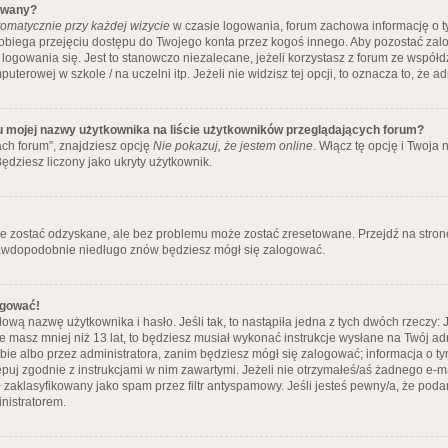
ywany?
omatycznie przy każdej wizycie
w czasie logowania, forum zachowa informację o ty
pobiega przejęciu dostępu do Twojego konta przez kogoś innego. Aby pozostać za
logowania się. Jest to stanowczo niezalecane, jeżeli korzystasz z forum ze współ
uterowej w szkole / na uczelni itp. Jeżeli nie widzisz tej opcji, to oznacza to, że a
u mojej nazwy użytkownika na liście użytkowników przeglądających forum?
ch forum”, znajdziesz opcję
Nie pokazuj, że jestem online
. Włącz tę opcję i Twoja
ędziesz liczony jako ukryty użytkownik.
e zostać odzyskane, ale bez problemu może zostać zresetowane. Przejdź na stronę 
prawdopodobnie niedługo znów będziesz mógł się zalogować.
ogować!
ową nazwę użytkownika i hasło. Jeśli tak, to nastąpiła jedna z tych dwóch rzeczy: 
że masz mniej niż 13 lat, to będziesz musiał wykonać instrukcje wysłane na Twój ad
ie albo przez administratora, zanim będziesz mógł się zalogować; informacja o tym
tępuj zgodnie z instrukcjami w nim zawartymi. Jeżeli nie otrzymałeś/aś żadnego e
 zaklasyfikowany jako spam przez filtr antyspamowy. Jeśli jesteś pewny/a, że poda
nistratorem.