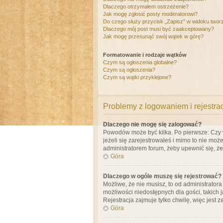
Dlaczego otrzymałem ostrzeżenie?
Jak mogę zgłosić posty moderatorowi?
Do czego służy przycisk „Zapisz” w widoku twor
Dlaczego mój post musi być zaakceptowany?
Jak mogę przesunąć swój wątek w górę?
Formatowanie i rodzaje wątków
Czym są ogłoszenia globalne?
Czym są ogłoszenia?
Czym są wątki przyklejone?
Problemy z logowaniem i rejestra
Dlaczego nie mogę się zalogować?
Powodów może być kilka. Po pierwsze: Czy w 
jeżeli się zarejestrowałeś i mimo to nie moż
administratorem forum, żeby upewnić się, ż
Góra
Dlaczego w ogóle muszę się rejestrować?
Możliwe, że nie musisz, to od administrator
możliwości niedostępnych dla gości, takich 
Rejestracja zajmuje tylko chwilę, więc jest 
Góra