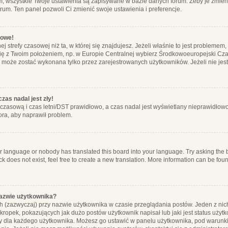
m, wszystkie Twoje ustawienia są zapisywane w bazie danych forum. Żeby je zmieni
orum. Ten panel pozwoli Ci zmienić swoje ustawienia i preferencje.
łowe!
j strefy czasowej niż ta, w której się znajdujesz. Jeżeli właśnie to jest probleme
się z Twoim położeniem, np. w Europie Centralnej wybierz Środkowoeuropejski C
, może zostać wykonana tylko przez zarejestrowanych użytkowników. Jeżeli nie jeste
zas nadal jest zły!
ę czasową i czas letni/DST prawidłowo, a czas nadal jest wyświetlany nieprawidłowo
ora, aby naprawił problem.
ur language or nobody has translated this board into your language. Try asking the bo
 does not exist, feel free to create a new translation. More information can be foun
nazwie użytkownika?
h (zazwyczaj) przy nazwie użytkownika w czasie przeglądania postów. Jeden z nic
ropek, pokazujących jak dużo postów użytkownik napisał lub jaki jest status użyt
alny dla każdego użytkownika. Możesz go ustawić w panelu użytkownika, pod warunki