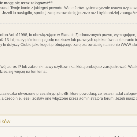
nie mogę się teraz zalogować!?!
sunął Twoje konto z jakiegoś powodu. Wiele forów systematycznie usuwa użytkownik
 Jeżeli to nastąpiło, spróbuj zarejestrować się jeszcze raz i być bardziej zaanga
ction Act of 1998, to obowiązujące w Stanach Zjednoczonych prawo, wymagające, 
 niż 13 lat, miały piśmienną zgodę rodziców lub prawnych opiekunów na zbieranie 
 czy to dotyczy Ciebie jako kogoś próbującego zarejestrować się na stronie WWW, sk
 Twój adres IP lub zabronił nazwy użytkownika, którą próbujesz zarejestrować. Właś
dzieć się więcej na ten temat.
ciasteczka utworzone przez skrypt phpBB, które powodują, że jesteś nadal zalogo
ś, a czego nie, jeżeli zostały one włączone przez administratora forum. Jeżeli mas
ników