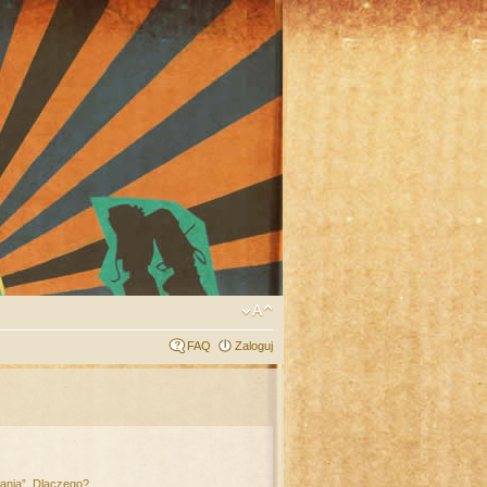
FAQ
Zaloguj
łania”. Dlaczego?