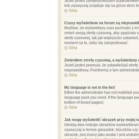
Jeżeli jesteś zarejestrowanym użytkownikie
link zazwyczaj znajduje się na górze stron f
Góra
Czasy wyświetlane na forum są nieprawid
Możliwe, że wyświetlany czas pochodzi z inne
zmień swoją strefę czasową, aby zgadzała 
strefy czasowej, tak jak większości ustawień
moment na to, żeby się zarejestrować.
Góra
Zmieniłem strefę czasową, a wyświetlany c
Jeżeli jesteś pewny/a, że ustawiłeś/aś stref
nieprawidłowy. Poinformuj o tym administrat
Góra
My language is not in the list!
Either the administrator has not installed yo
language pack you need. If the language pack
bottom of board pages).
Góra
Jak mogę wyświetlić obrazek przy mojej 
Istnieją dwa rodzaje obrazków wyświetlanyc
zazwyczaj w formie gwiazdek, bloczków czy k
obrazek, jest znany jako avatar i jest unik