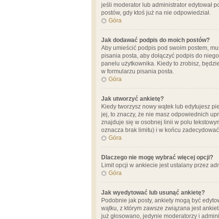
jeśli moderator lub administrator edytował 
postów, gdy ktoś już na nie odpowiedział.
Góra
Jak dodawać podpis do moich postów?
Aby umieścić podpis pod swoim postem, mus
pisania posta, aby dołączyć podpis do nie
panelu użytkownika. Kiedy to zrobisz, będ
w formularzu pisania posta.
Góra
Jak utworzyć ankietę?
Kiedy tworzysz nowy wątek lub edytujesz pier
jej, to znaczy, że nie masz odpowiednich up
znajduje się w osobnej linii w polu tekstow
oznacza brak limitu) i w końcu zadecydować
Góra
Dlaczego nie mogę wybrać więcej opcji?
Limit opcji w ankiecie jest ustalany przez ad
Góra
Jak wyedytować lub usunąć ankietę?
Podobnie jak posty, ankiety mogą być edytow
wątku, z którym zawsze związana jest ankieta
już głosowano, jedynie moderatorzy i admini