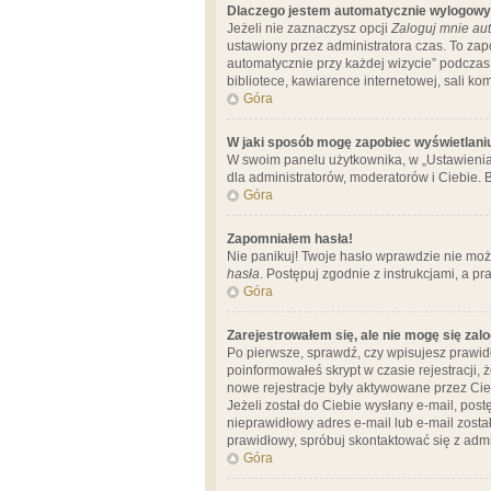
Dlaczego jestem automatycznie wylogow
Jeżeli nie zaznaczysz opcji
Zaloguj mnie aut
ustawiony przez administratora czas. To za
automatycznie przy każdej wizycie” podczas 
bibliotece, kawiarence internetowej, sali komp
Góra
W jaki sposób mogę zapobiec wyświetlani
W swoim panelu użytkownika, w „Ustawienia
dla administratorów, moderatorów i Ciebie. B
Góra
Zapomniałem hasła!
Nie panikuj! Twoje hasło wprawdzie nie moż
hasła
. Postępuj zgodnie z instrukcjami, a 
Góra
Zarejestrowałem się, ale nie mogę się zal
Po pierwsze, sprawdź, czy wpisujesz prawidł
poinformowałeś skrypt w czasie rejestracji, 
nowe rejestracje były aktywowane przez Cieb
Jeżeli został do Ciebie wysłany e-mail, pos
nieprawidłowy adres e-mail lub e-mail został
prawidłowy, spróbuj skontaktować się z admi
Góra