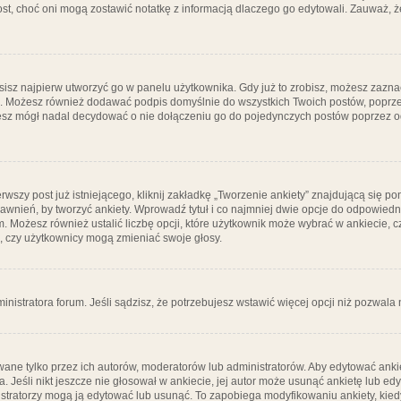
post, choć oni mogą zostawić notatkę z informacją dlaczego go edytowali. Zauważ,
isz najpierw utworzyć go w panelu użytkownika. Gdy już to zrobisz, możesz zazn
go. Możesz również dodawać podpis domyślnie do wszystkich Twoich postów, popr
ziesz mógł nadal decydować o nie dołączeniu go do pojedynczych postów poprzez
wszy post już istniejącego, kliknij zakładkę „Tworzenie ankiety” znajdującą się pon
rawnień, by tworzyć ankiety. Wprowadź tytuł i co najmniej dwie opcje do odpowiedn
ym. Możesz również ustalić liczbę opcji, które użytkownik może wybrać w ankiecie, 
, czy użytkownicy mogą zmieniać swoje głosy.
ministratora forum. Jeśli sądzisz, że potrzebujesz wstawić więcej opcji niż pozwala n
ane tylko przez ich autorów, moderatorów lub administratorów. Aby edytować ankie
. Jeśli nikt jeszcze nie głosował w ankiecie, jej autor może usunąć ankietę lub edy
stratorzy mogą ją edytować lub usunąć. To zapobiega modyfikowaniu ankiety, kiedy 