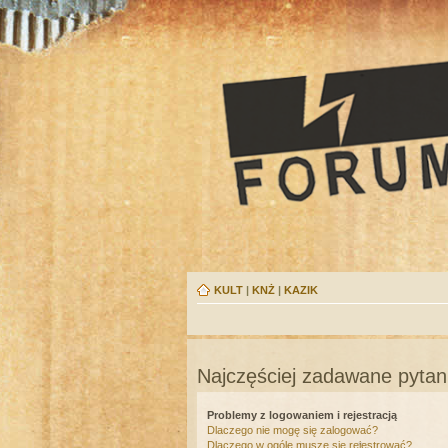
KULT
|
KNŻ
|
KAZIK
Najczęściej zadawane pytan
Problemy z logowaniem i rejestracją
Dlaczego nie mogę się zalogować?
Dlaczego w ogóle muszę się rejestrować?