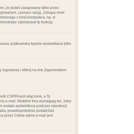
m, że jesteś zalogowany tylko przez
logowanym, zaznacz opcję „Zaloguj mnie
dzielonego z kimś komputera, np. w
dministrator zablokował tę funkcję.
 nazwa użytkownika będzie wyświetlana tylko
logowania i kliknij na link
Zapomniałem
Jeśli COPPA jest włączone, a Ty
res e-mail. Niektóre fora wymagają też, żeby
 została wyświetlona podczas rejestracji.
-maila, prawdopodobnie podałeś/aś
ny przez Ciebie adres e-mail jest