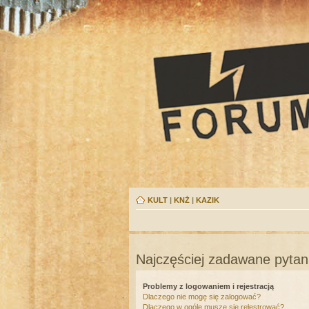
KULT
|
KNŻ
|
KAZIK
Najczęściej zadawane pytan
Problemy z logowaniem i rejestracją
Dlaczego nie mogę się zalogować?
Dlaczego w ogóle muszę się rejestrować?