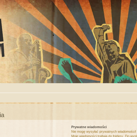
ia
Prywatne wiadomości
Nie mogę wysyłać prywatnych wiadomości!
Moje wiadomości trafiają do folderu „Do wys