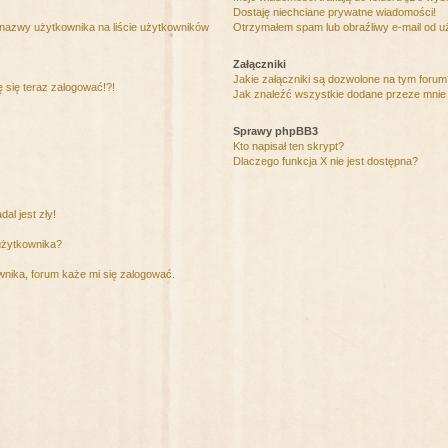
Dostaję niechciane prywatne wiadomości!
 nazwy użytkownika na liście użytkowników
Otrzymałem spam lub obraźliwy e-mail od u
Załączniki
Jakie załączniki są dozwolone na tym foru
ę się teraz zalogować!?!
Jak znaleźć wszystkie dodane przeze mnie 
Sprawy phpBB3
Kto napisał ten skrypt?
Dlaczego funkcja X nie jest dostępna?
al jest zły!
użytkownika?
nika, forum każe mi się zalogować.