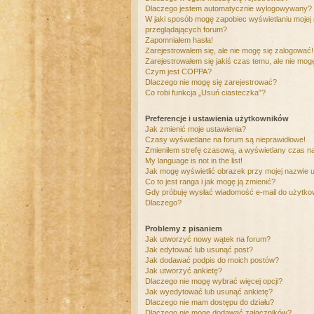
Dlaczego jestem automatycznie wylogowywany?
W jaki sposób mogę zapobiec wyświetlaniu mojej
przeglądających forum?
Zapomniałem hasła!
Zarejestrowałem się, ale nie mogę się zalogować!
Zarejestrowałem się jakiś czas temu, ale nie mog
Czym jest COPPA?
Dlaczego nie mogę się zarejestrować?
Co robi funkcja „Usuń ciasteczka”?
Preferencje i ustawienia użytkowników
Jak zmienić moje ustawienia?
Czasy wyświetlane na forum są nieprawidłowe!
Zmieniłem strefę czasową, a wyświetlany czas nad
My language is not in the list!
Jak mogę wyświetlić obrazek przy mojej nazwie 
Co to jest ranga i jak mogę ją zmienić?
Gdy próbuję wysłać wiadomość e-mail do użytkow
Dlaczego?
Problemy z pisaniem
Jak utworzyć nowy wątek na forum?
Jak edytować lub usunąć post?
Jak dodawać podpis do moich postów?
Jak utworzyć ankietę?
Dlaczego nie mogę wybrać więcej opcji?
Jak wyedytować lub usunąć ankietę?
Dlaczego nie mam dostępu do działu?
Dlaczego nie mogę dodawać załączników?