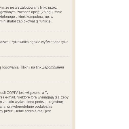
m, że jesteś zalogowany tylko przez
logowanym, zaznacz opcję „Zaloguj mnie
dzielonego z kimś komputera, np. w
dministrator zablokował tę funkcję.
 nazwa użytkownika będzie wyświetlana tylko
logowania i kliknij na link
Zapomniałem
Jeśli COPPA jest włączone, a Ty
res e-mail. Niektóre fora wymagają też, żeby
 została wyświetlona podczas rejestracji.
-maila, prawdopodobnie podałeś/aś
ny przez Ciebie adres e-mail jest