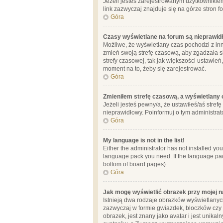
Jeżeli jesteś zarejestrowanym użytkownikie
link zazwyczaj znajduje się na górze stron f
Góra
Czasy wyświetlane na forum są nieprawid
Możliwe, że wyświetlany czas pochodzi z inne
zmień swoją strefę czasową, aby zgadzała 
strefy czasowej, tak jak większości ustawień
moment na to, żeby się zarejestrować.
Góra
Zmieniłem strefę czasową, a wyświetlany c
Jeżeli jesteś pewny/a, że ustawiłeś/aś stref
nieprawidłowy. Poinformuj o tym administrat
Góra
My language is not in the list!
Either the administrator has not installed yo
language pack you need. If the language pack
bottom of board pages).
Góra
Jak mogę wyświetlić obrazek przy mojej 
Istnieją dwa rodzaje obrazków wyświetlanyc
zazwyczaj w formie gwiazdek, bloczków czy k
obrazek, jest znany jako avatar i jest unik