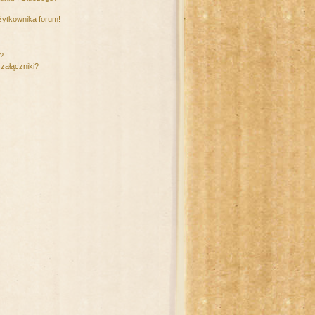
żytkownika forum!
m?
załączniki?