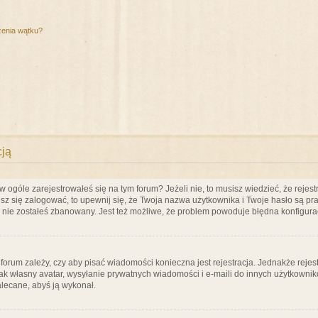
zenia wątku?
cją
ogóle zarejestrowałeś się na tym forum? Jeżeli nie, to musisz wiedzieć, że rejestr
esz się zalogować, to upewnij się, że Twoja nazwa użytkownika i Twoje hasło są praw
e nie zostałeś zbanowany. Jest też możliwe, że problem powoduje błędna konfigura
a forum zależy, czy aby pisać wiadomości konieczna jest rejestracja. Jednakże reje
jak własny avatar, wysyłanie prywatnych wiadomości i e-maili do innych użytkownik
zalecane, abyś ją wykonał.