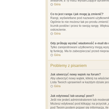
avatarów, a Ty masz wystarczające uprawnien
Góra
Co to jest ranga i jak mogę ją zmienić?
Rangi, wyświetlane pod nazwami użytkowników
Ogólnie to nie możesz tak po prostu zmienić
licznik postów i przez to swoją rangę. Więks
ostrzeżenie.
Góra
Gdy próbuję wysłać wiadomość e-mail do 
Tylko zarejestrowani użytkownicy mogą wysył
tę funkcję. Ma to zabezpieczać przed niep
Góra
Problemy z pisaniem
Jak utworzyć nowy wątek na forum?
Aby utworzyć nowy wątek, kliknij na właściw
Lista Twoich uprawnień w każdym dziale jes
Góra
Jak edytować lub usunąć post?
Jeśli nie jesteś administratorem lub moderat
Możesz edytować post klikając na przycisk „
pod Twoim postem pojawi się informacja, ile ra