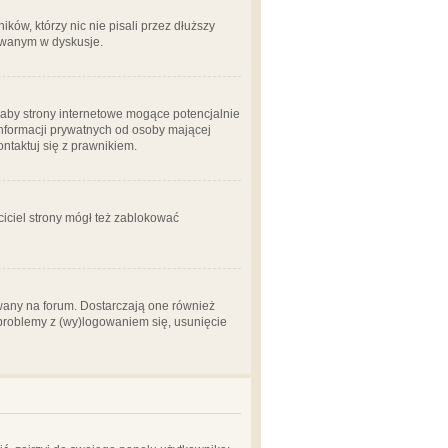
ów, którzy nic nie pisali przez dłuższy
żowanym w dyskusje.
aby strony internetowe mogące potencjalnie
informacji prywatnych od osoby mającej
ontaktuj się z prawnikiem.
ciciel strony mógł też zablokować
wany na forum. Dostarczają one również
z problemy z (wy)logowaniem się, usunięcie