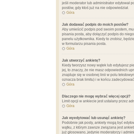
jeśli moderator lub administrator edytował 
postów, gdy ktoś już na nie odpowiedział.
Góra
Jak dodawać podpis do moich postów?
Aby umieścić podpis pod swoim postem, mus
pisania posta, aby dołączyć podpis do nie
panelu użytkownika. Kiedy to zrobisz, będ
w formularzu pisania posta.
Góra
Jak utworzyć ankietę?
Kiedy tworzysz nowy wątek lub edytujesz pier
jej, to znaczy, że nie masz odpowiednich up
znajduje się w osobnej linii w polu tekstow
oznacza brak limitu) i w końcu zadecydować
Góra
Dlaczego nie mogę wybrać więcej opcji?
Limit opcji w ankiecie jest ustalany przez ad
Góra
Jak wyedytować lub usunąć ankietę?
Podobnie jak posty, ankiety mogą być edytow
wątku, z którym zawsze związana jest ankieta
już głosowano, jedynie moderatorzy i admini