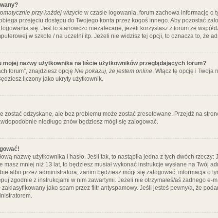
ywany?
omatycznie przy każdej wizycie
w czasie logowania, forum zachowa informację o ty
pobiega przejęciu dostępu do Twojego konta przez kogoś innego. Aby pozostać za
logowania się. Jest to stanowczo niezalecane, jeżeli korzystasz z forum ze współ
uterowej w szkole / na uczelni itp. Jeżeli nie widzisz tej opcji, to oznacza to, że a
u mojej nazwy użytkownika na liście użytkowników przeglądających forum?
ch forum”, znajdziesz opcję
Nie pokazuj, że jestem online
. Włącz tę opcję i Twoja
ędziesz liczony jako ukryty użytkownik.
e zostać odzyskane, ale bez problemu może zostać zresetowane. Przejdź na stronę 
prawdopodobnie niedługo znów będziesz mógł się zalogować.
ogować!
ową nazwę użytkownika i hasło. Jeśli tak, to nastąpiła jedna z tych dwóch rzeczy: 
że masz mniej niż 13 lat, to będziesz musiał wykonać instrukcje wysłane na Twój ad
ie albo przez administratora, zanim będziesz mógł się zalogować; informacja o tym
tępuj zgodnie z instrukcjami w nim zawartymi. Jeżeli nie otrzymałeś/aś żadnego e
 zaklasyfikowany jako spam przez filtr antyspamowy. Jeśli jesteś pewny/a, że poda
nistratorem.