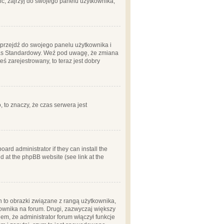
ć, zajrzyj do swojego panelu użytkownika;
m, przejdź do swojego panelu użytkownika i
zas Standardowy. Weź pod uwagę, że zmiana
ś zarejestrowany, to teraz jest dobry
, to znaczy, że czas serwera jest
ard administrator if they can install the
d at the phpBB website (see link at the
h to obrazki związane z rangą użytkownika,
kownika na forum. Drugi, zazwyczaj większy
em, że administrator forum włączył funkcje