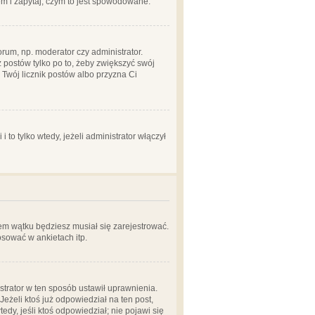
em i zapytaj, czym to jest spowodowane.
rum, np. moderator czy administrator.
 postów tylko po to, żeby zwiększyć swój
y Twój licznik postów albo przyzna Ci
o tylko wtedy, jeżeli administrator włączył
em wątku będziesz musiał się zarejestrować.
sować w ankietach itp.
istrator w ten sposób ustawił uprawnienia.
eżeli ktoś już odpowiedział na ten post,
tedy, jeśli ktoś odpowiedział; nie pojawi się