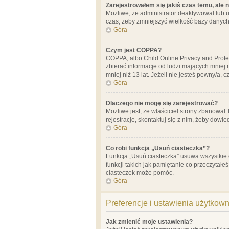
Zarejestrowałem się jakiś czas temu, ale 
Możliwe, że administrator deaktywował lub u
czas, żeby zmniejszyć wielkość bazy danych.
Góra
Czym jest COPPA?
COPPA, albo Child Online Privacy and Prote
zbierać informacje od ludzi mających mniej
mniej niż 13 lat. Jeżeli nie jesteś pewny/a,
Góra
Dlaczego nie mogę się zarejestrować?
Możliwe jest, że właściciel strony zbanował
rejestracje, skontaktuj się z nim, żeby dowie
Góra
Co robi funkcja „Usuń ciasteczka”?
Funkcja „Usuń ciasteczka” usuwa wszystkie 
funkcji takich jak pamiętanie co przeczytałe
ciasteczek może pomóc.
Góra
Preferencje i ustawienia użytkow
Jak zmienić moje ustawienia?