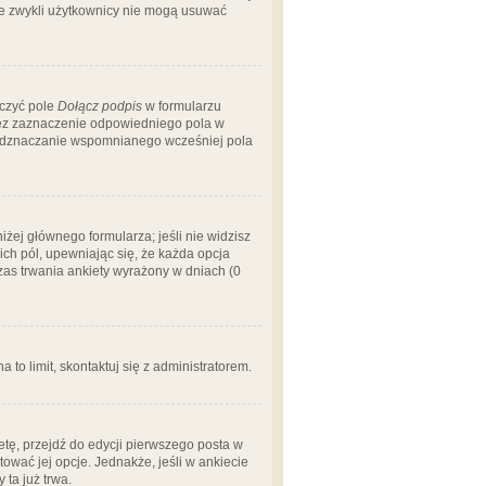
 że zwykli użytkownicy nie mogą usuwać
aczyć pole
Dołącz podpis
w formularzu
zez zaznaczenie odpowiedniego pola w
 odznaczanie wspomnianego wcześniej pola
iżej głównego formularza; jeśli nie widzisz
ich pól, upewniając się, że każda opcja
czas trwania ankiety wyrażony w dniach (0
a to limit, skontaktuj się z administratorem.
tę, przejdź do edycji pierwszego posta w
tować jej opcje. Jednakże, jeśli w ankiecie
ta już trwa.