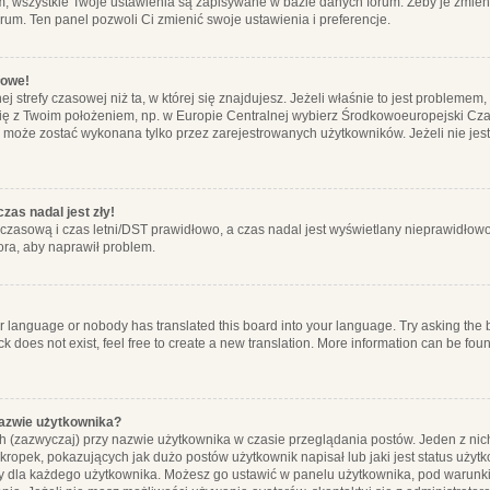
m, wszystkie Twoje ustawienia są zapisywane w bazie danych forum. Żeby je zmieni
orum. Ten panel pozwoli Ci zmienić swoje ustawienia i preferencje.
łowe!
j strefy czasowej niż ta, w której się znajdujesz. Jeżeli właśnie to jest probleme
się z Twoim położeniem, np. w Europie Centralnej wybierz Środkowoeuropejski C
, może zostać wykonana tylko przez zarejestrowanych użytkowników. Jeżeli nie jeste
zas nadal jest zły!
ę czasową i czas letni/DST prawidłowo, a czas nadal jest wyświetlany nieprawidłowo
ora, aby naprawił problem.
ur language or nobody has translated this board into your language. Try asking the bo
 does not exist, feel free to create a new translation. More information can be foun
nazwie użytkownika?
h (zazwyczaj) przy nazwie użytkownika w czasie przeglądania postów. Jeden z nic
ropek, pokazujących jak dużo postów użytkownik napisał lub jaki jest status użyt
alny dla każdego użytkownika. Możesz go ustawić w panelu użytkownika, pod warunki