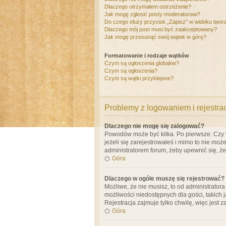
Dlaczego otrzymałem ostrzeżenie?
Jak mogę zgłosić posty moderatorowi?
Do czego służy przycisk „Zapisz” w widoku twor
Dlaczego mój post musi być zaakceptowany?
Jak mogę przesunąć swój wątek w górę?
Formatowanie i rodzaje wątków
Czym są ogłoszenia globalne?
Czym są ogłoszenia?
Czym są wątki przyklejone?
Problemy z logowaniem i rejestra
Dlaczego nie mogę się zalogować?
Powodów może być kilka. Po pierwsze: Czy w 
jeżeli się zarejestrowałeś i mimo to nie moż
administratorem forum, żeby upewnić się, ż
Góra
Dlaczego w ogóle muszę się rejestrować?
Możliwe, że nie musisz, to od administrator
możliwości niedostępnych dla gości, takich 
Rejestracja zajmuje tylko chwilę, więc jest 
Góra