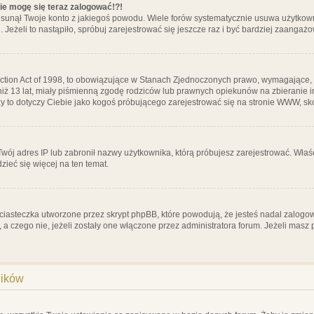
nie mogę się teraz zalogować!?!
sunął Twoje konto z jakiegoś powodu. Wiele forów systematycznie usuwa użytkownik
 Jeżeli to nastąpiło, spróbuj zarejestrować się jeszcze raz i być bardziej zaanga
ction Act of 1998, to obowiązujące w Stanach Zjednoczonych prawo, wymagające, 
 niż 13 lat, miały piśmienną zgodę rodziców lub prawnych opiekunów na zbieranie 
 czy to dotyczy Ciebie jako kogoś próbującego zarejestrować się na stronie WWW, sk
 Twój adres IP lub zabronił nazwy użytkownika, którą próbujesz zarejestrować. Właś
dzieć się więcej na ten temat.
ciasteczka utworzone przez skrypt phpBB, które powodują, że jesteś nadal zalogo
ś, a czego nie, jeżeli zostały one włączone przez administratora forum. Jeżeli mas
ników