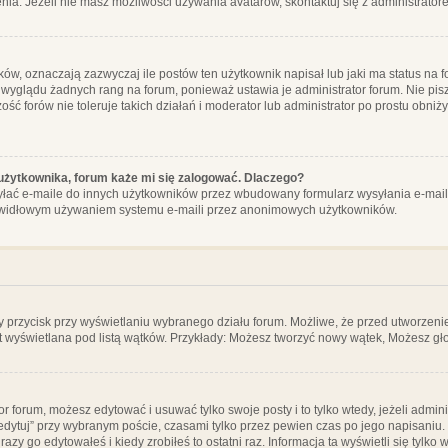
ia. Jeżeli nie masz możliwości używania avatarów, skontaktuj się z administrator
, oznaczają zazwyczaj ile postów ten użytkownik napisał lub jaki ma status na fo
 wyglądu żadnych rang na forum, ponieważ ustawia je administrator forum. Nie pisz
zość forów nie toleruje takich działań i moderator lub administrator po prostu obniż
użytkownika, forum każe mi się zalogować. Dlaczego?
ać e-maile do innych użytkowników przez wbudowany formularz wysyłania e-maili i t
rawidłowym używaniem systemu e-maili przez anonimowych użytkowników.
y przycisk przy wyświetlaniu wybranego działu forum. Możliwe, że przed utworzeni
t wyświetlana pod listą wątków. Przykłady: Możesz tworzyć nowy wątek, Możesz gło
or forum, możesz edytować i usuwać tylko swoje posty i to tylko wtedy, jeżeli admin
edytuj” przy wybranym poście, czasami tylko przez pewien czas po jego napisaniu. J
zy go edytowałeś i kiedy zrobiłeś to ostatni raz. Informacja ta wyświetli się tylko w