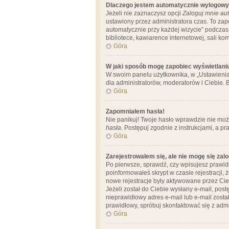
Dlaczego jestem automatycznie wylogow
Jeżeli nie zaznaczysz opcji
Zaloguj mnie aut
ustawiony przez administratora czas. To za
automatycznie przy każdej wizycie” podczas 
bibliotece, kawiarence internetowej, sali komp
Góra
W jaki sposób mogę zapobiec wyświetlani
W swoim panelu użytkownika, w „Ustawienia
dla administratorów, moderatorów i Ciebie. B
Góra
Zapomniałem hasła!
Nie panikuj! Twoje hasło wprawdzie nie moż
hasła
. Postępuj zgodnie z instrukcjami, a 
Góra
Zarejestrowałem się, ale nie mogę się zal
Po pierwsze, sprawdź, czy wpisujesz prawidł
poinformowałeś skrypt w czasie rejestracji, 
nowe rejestracje były aktywowane przez Cieb
Jeżeli został do Ciebie wysłany e-mail, pos
nieprawidłowy adres e-mail lub e-mail został
prawidłowy, spróbuj skontaktować się z admi
Góra