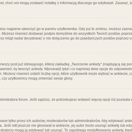
post, choć oni mogą zostawić notatkę z informacją dlaczego go edytowali. Zauważ,
isz najpierw utworzyć go w panelu użytkownika. Gdy już to zrobisz, możesz zazn
go. Możesz również dodawać podpis domyślnie do wszystkich Twoich postów, popr
ziesz mógł nadal decydować o nie dołączeniu go do pojedynczych postów poprzez
wszy post już istniejącego, kliknij zakładkę „Tworzenie ankiety” znajdującą się pon
rawnień, by tworzyć ankiety. Wprowadź tytuł i co najmniej dwie opcje do odpowiedn
ym. Możesz również ustalić liczbę opcji, które użytkownik może wybrać w ankiecie, 
, czy użytkownicy mogą zmieniać swoje głosy.
ministratora forum. Jeśli sądzisz, że potrzebujesz wstawić więcej opcji niż pozwala n
ane tylko przez ich autorów, moderatorów lub administratorów. Aby edytować ankie
. Jeśli nikt jeszcze nie głosował w ankiecie, jej autor może usunąć ankietę lub edy
stratorzy mogą ją edytować lub usunąć. To zapobiega modyfikowaniu ankiety, kiedy 