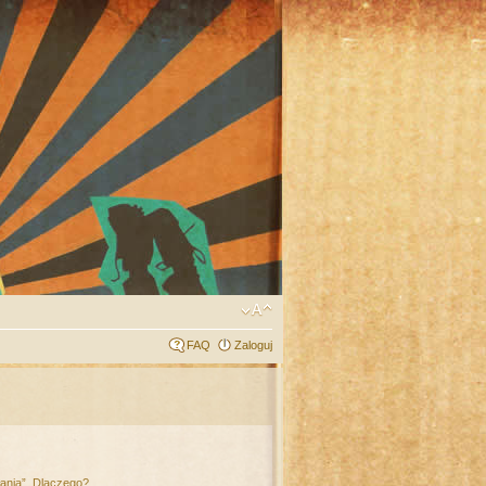
FAQ
Zaloguj
łania”. Dlaczego?