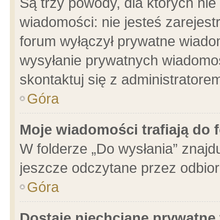
Są trzy powody, dla których n
wiadomości: nie jesteś zarejest
forum wyłączył prywatne wiadom
wysyłanie prywatnych wiadomości
skontaktuj się z administratore
Góra
Moje wiadomości trafiają do 
W folderze „Do wysłania” znajdu
jeszcze odczytane przez odbior
Góra
Dostaję niechciane prywatne