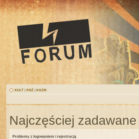
KULT
|
KNŻ
|
KAZIK
Najczęściej zadawane 
Problemy z logowaniem i rejestracją