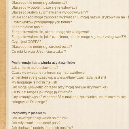
Dlaczego nie mogę się zalogować?
Dlaczego w ogóle muszę się rejestrować?
Dlaczego jestem automatycznie wylogowywany?
W jaki sposób mogę zapobiec wyświetlaniu mojej nazwy użytkownika na liś
użytkowników przeglądających forum?
Zapomniałem hasła!
Zarejestrowałem się, ale nie mogę się zalogować!
Zarejestrowałem się jakiś czas temu, ale nie mogę się teraz zalogować!?!
Czym jest COPPA?
Dlaczego nie mogę się zarejestrować?
Co robi funkcja „Usuń ciasteczka”?
Preferencje i ustawienia użytkowników
Jak zmienić moje ustawienia?
Czasy wyświetlane na forum są nieprawidłowe!
Zmieniłem strefę czasową, a wyświetlany czas nadal jest zły!
My language is not in the list!
Jak mogę wyświetlić obrazek przy mojej nazwie użytkownika?
Co to jest ranga i jak mogę ją zmienić?
Gdy próbuję wysłać wiadomość e-mail do użytkownika, forum każe mi się
zalogować. Dlaczego?
Problemy z pisaniem
Jak utworzyć nowy wątek na forum?
Jak edytować lub usunąć post?
Jak dodawać podpis do moich postów?