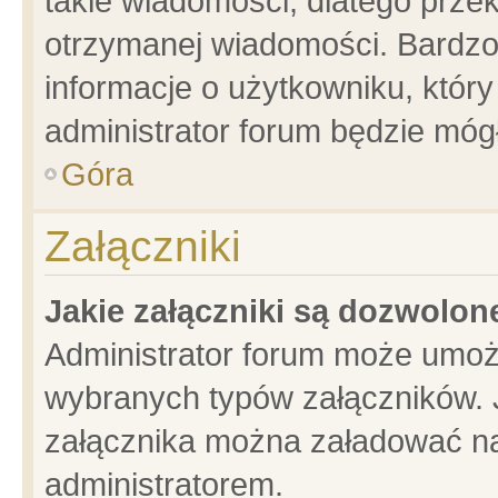
takie wiadomości, dlatego prze
otrzymanej wiadomości. Bardzo
informacje o użytkowniku, któ
administrator forum będzie móg
Góra
Załączniki
Jakie załączniki są dozwolo
Administrator forum może umoż
wybranych typów załączników. J
załącznika można załadować na 
administratorem.